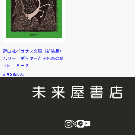
静山社ペガサス文庫〈新装版〉
ハリー・ポッターと不死鳥の騎
士団 ５－２
968
¥
(税込)
instagram
X
LINE
YouTube