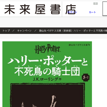
2026/7/23
『ONE PIECE magazine 021 ONE PIECEカード付き同梱版』発売延期のご案内
0
ログイン
カート
トップ
キャンペーン
静山社ペガサス文庫〈新装版〉ハリー・ポッターと不死鳥の