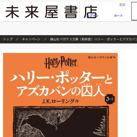
2026/7/23
『ONE PIECE magazine 021 ONE PIECEカード付き同梱版』発売延期のご案内
0
ログイン
カート
トップ
キャンペーン
静山社ペガサス文庫〈新装版〉ハリー・ポッターとアズカバ