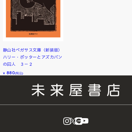
静山社ペガサス文庫〈新装版〉
ハリー・ポッターとアズカバン
の囚人 ３－２
880
¥
(税込)
instagram
X
LINE
YouTube