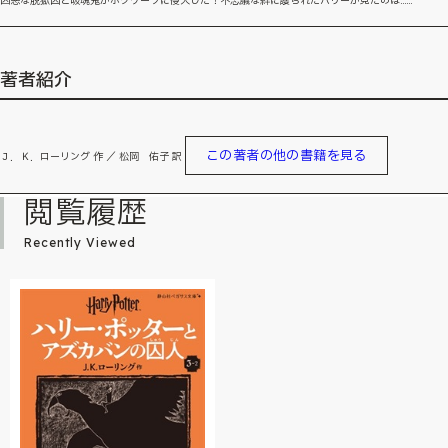
凶悪な脱獄囚と吸魂鬼がホグワーツに侵入した！不思議な絆に護られたハリーが見たのは……
著者紹介
この著者の他の書籍を見る
Ｊ．Ｋ．ローリング 作 ／ 松岡 佑子 訳
閲覧履歴
Recently Viewed