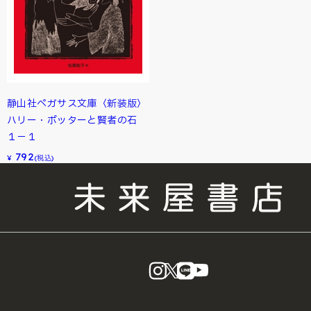
静山社ペガサス文庫〈新装版〉
ハリー・ポッターと賢者の石
１－１
792
¥
(税込)
instagram
X
LINE
YouTube