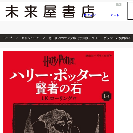
2026/7/23
『ONE PIECE magazine 021 ONE PIECEカード付き同梱版』発売延期のご案内
0
ログイン
カート
トップ
キャンペーン
静山社ペガサス文庫〈新装版〉ハリー・ポッターと賢者の石