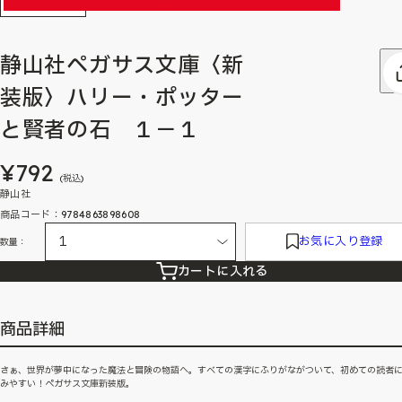
静山社ペガサス文庫〈新
装版〉ハリー・ポッター
と賢者の石 １－１
¥792
(税込)
静山社
商品コード：9784863898608
お気に入り登録
数量：
カートに入れる
商品詳細
さぁ、世界が夢中になった魔法と冒険の物語へ。すべての漢字にふりがながついて、初めての読者
みやすい！ペガサス文庫新装版。