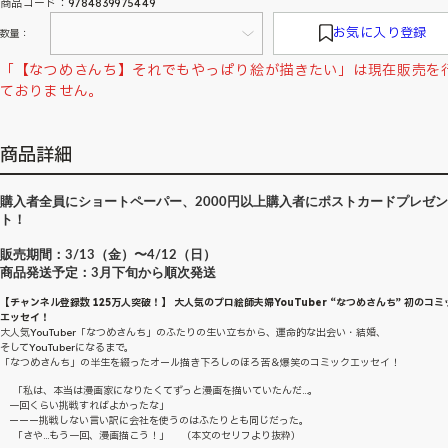
商品コード：9784839975449
お気に入り登録
数量：
「【なつめさんち】それでもやっぱり絵が描きたい」は現在販売を
ておりません。
商品詳細
購入者全員にショートペーパー、2000円以上購入者にポストカードプレゼン
ト！
販売期間：3/13（金）〜4/12（日）
商品発送予定：3月下旬から順次発送
【チャンネル登録数 125万人突破！】 大人気のプロ絵師夫婦YouTuber “なつめさんち” 初のコミ
エッセイ！
大人気YouTuber「なつめさんち」のふたりの生い立ちから、運命的な出会い・結婚、
そしてYouTuberになるまで。
「なつめさんち」の半生を綴ったオール描き下ろしのほろ苦＆爆笑のコミックエッセイ！
「私は、本当は漫画家になりたくてずっと漫画を描いていたんだ...。
一回くらい挑戦すればよかったな」
ーーー挑戦しない言い訳に会社を使うのはふたりとも同じだった。
「さや…もう一回、漫画描こう！」 （本文のセリフより抜粋）