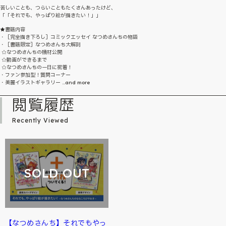
苦しいことも、つらいこともたくさんあったけど、
「「それでも、やっぱり絵が描きたい！」」
★書籍内容
・［完全描き下ろし］コミックエッセイ なつめさんちの物語
・［書籍限定］なつめさんち大解剖
☆なつめさんちの機材公開
☆動画ができるまで
☆なつめさんちの一日に密着！
・ファン参加型！質問コーナー
・美麗イラストギャラリー ...and more
閲覧履歴
Recently Viewed
SOLD OUT
【なつめさんち】それでもやっ