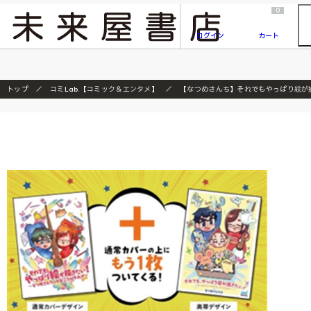
2026/7/23
『ONE PIECE magazine 021 ONE PIECEカード付き同梱版』発売延期のご案内
0
ログイン
カート
トップ
コミLab.【コミック＆エンタメ】
【なつめさんち】それでもやっぱり絵が