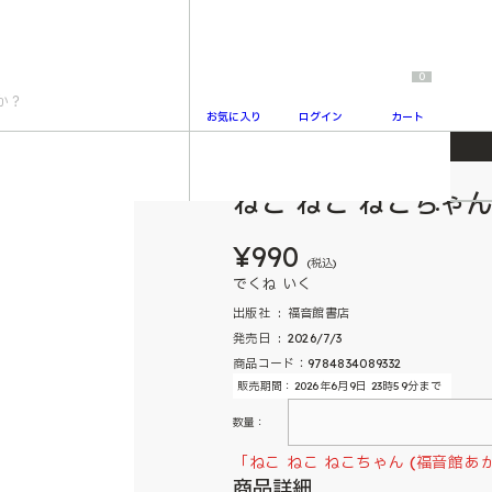
0
お気に入り
ログイン
カート
絵本)
ねこ ねこ ねこちゃ
2
¥990
(税込)
でくね いく
出版社 ‏ : ‎ 福音館書店
発売日 ‏ : ‎ 2026/7/3
商品コード：9784834089332
販売期間：2026年6月9日 23時59分まで
数量：
「ねこ ねこ ねこちゃん (福音館
商品詳細