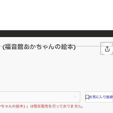
ん (福音館あかちゃんの絵本)
026/7/23
『ONE PIECE magazine 021 ONE PIECEカード付き同梱版』発売延期のご案内
お気に入り登録
あかちゃんの絵本) 」は現在販売を行っておりません。