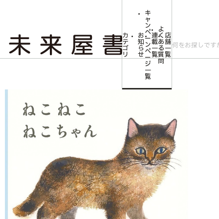
キ
ャ
ン
よ
ペ
カ
お
連
く
店
ー
テ
知
載
あ
舗
ン
ゴ
ら
一
る
一
ペ
リ
せ
覧
質
覧
ー
問
ジ
トップ
みらいやの森【児童書】
ねこ ねこ ねこちゃん (福音館あかちゃんの
一
覧