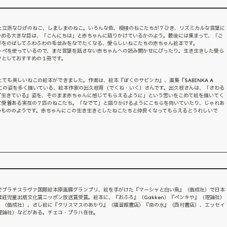
た立派なひげのねこ、しましまのねこ。いろんな色、模様のねこたちが７ひき、リズミカルな言葉に
つめる大きな目は、「こんにちは」と赤ちゃんに語りかけているかのよう。最後には集まって、「ご
手をのばしてふわふわの毛並みをなでたくなる、愛らしいねこたちの赤ちゃん絵本です。
トペを使っているので、まだ言葉を話さない赤ちゃんへの読み聞かせにぴったり。生き生きした愛ら
クとしておすすめの１冊です。
ても美しいねこの絵本ができました。作者は、絵本『ぼくのサビンカ』、画集『SABINKA A
ねこの姿を多く描いている、絵本作家の出久根育（でくね・いく）さんです。出久根さんは、「さわる
『生きている』姿を、そのまま赤ちゃんに感じてもらえるように」という思いをこめて絵を描いてく
て愛着ある実在の７匹のねこたち。「なでて」と語りかけるようにこちらを向いていたり、じゃれあ
のもののようです。赤ちゃんにこの生き生きとしたねこたちと仲良くなってもらえるとうれしいで
でブラチスラヴァ国際絵本原画展グランプリ、絵を手がけた『マーシャと白い鳥』（偕成社）で日本
経児童出版文化賞ニッポン放送賞受賞。絵本に、『おふろ』（Gakken）『ペンキや』（理論社）
』（偕成社）、さし絵に『クリスマスのあかり』（福音館書店）『命の水』（西村書店）、エッセイ
理論社）などがある。チェコ・プラハ在住。