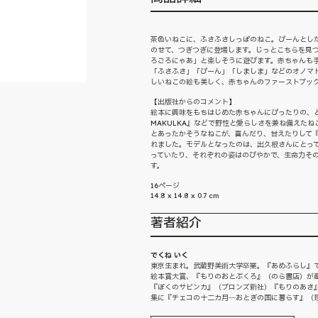
茶色いねこに、ふさふさしっぽのねこ。ぴーんとし
のせて、つぎつぎに登場します。じっとこちらを見
ろごろにゃあ」と楽しそうに遊びます。赤ちゃんも
「ふさふさ」「ぴーん」「しましま」などのオノマ
しいねこの絵も美しく、赤ちゃんのファーストブッ
【出版社からのコメント】
絵本に興味をもちはじめた赤ちゃんにぴったりの、と
MAKULKA』などで野性と愛らしさを兼ね備えた
とあったかそうなねこが、喜んだり、甘えたりして
れました。モデルとなったのは、出久根さんにとっ
っていたり、それぞれの姿はのびやかで、生命力そ
す。
16ページ
14.8 x 14.8 x 0.7 cm
著者紹介
でくね いく
東京生まれ。武蔵野美術大学卒業。『あめふらし』
絵本賞大賞、『もりのおとぶくろ』（のら書店）が産
『ぼくのサビンカ』（ブロンズ新社）『もりのあさ
集に『チェコの十二カ月―おとぎの国に暮らす』（