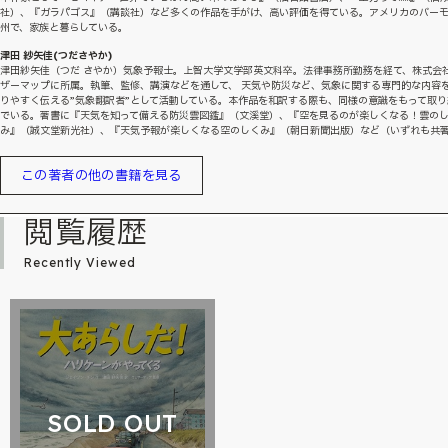
社）、『ガラパゴス』（講談社）など多くの作品を手がけ、高い評価を得ている。アメリカのバー
州で、家族と暮らしている。
津田 紗矢佳(つださやか)
津田紗矢佳（つだ さやか）気象予報士。上智大学文学部英文科卒。法律事務所勤務を経て、株式会
ザーマップに所属。執筆、監修、講演などを通して、 天気や防災など、気象に関する専門的な内容
りやすく伝える”気象翻訳者”として活動している。本作品を和訳する際も、同様の意識をもって取り
でいる。著書に『天気を知って備える防災雲図鑑』（文溪堂）、『空を見るのが楽しくなる！雲の
み』（誠文堂新光社）、『天気予報が楽しくなる空のしくみ』（朝日新聞出版）など（いずれも共
この著者の他の書籍を見る
閲覧履歴
Recently Viewed
SOLD OUT