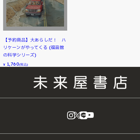
【予約商品】大あらしだ！ ハ
リケーンがやってくる (福音館
の科学シリーズ)
1,760
¥
(税込)
instagram
X
LINE
YouTube