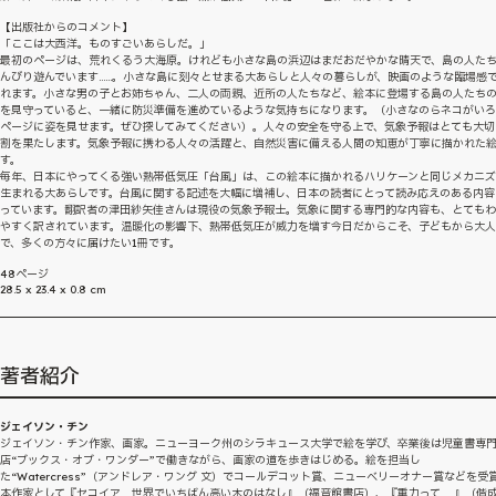
【出版社からのコメント】
「ここは大西洋。ものすごいあらしだ。」
最初のページは、荒れくるう大海原。けれども小さな島の浜辺はまだおだやかな晴天で、島の人た
んびり遊んでいます……。小さな島に刻々とせまる大あらしと人々の暮らしが、映画のような臨場感
れます。小さな男の子とお姉ちゃん、二人の両親、近所の人たちなど、絵本に登場する島の人たち
を見守っていると、一緒に防災準備を進めているような気持ちになります。（小さなのらネコがい
ページに姿を見せます。ぜひ探してみてください）。人々の安全を守る上で、気象予報はとても大切
割を果たします。気象予報に携わる人々の活躍と、自然災害に備える人間の知恵が丁寧に描かれた
す。
毎年、日本にやってくる強い熱帯低気圧「台風」は、この絵本に描かれるハリケーンと同じメカニ
生まれる大あらしです。台風に関する記述を大幅に増補し、日本の読者にとって読み応えのある内容
っています。翻訳者の津田紗矢佳さんは現役の気象予報士。気象に関する専門的な内容も、とても
やすく訳されています。温暖化の影響下、熱帯低気圧が威力を増す今日だからこそ、子どもから大
で、多くの方々に届けたい1冊です。
48ページ
28.5 x 23.4 x 0.8 cm
著者紹介
ジェイソン・チン
ジェイソン・チン作家、画家。ニューヨーク州のシラキュース大学で絵を学び、卒業後は児童書専
店“ブックス・オブ・ワンダー”で働きながら、画家の道を歩きはじめる。絵を担当し
た“Watercress”（アンドレア・ワング 文）でコールデコット賞、ニューベリーオナー賞などを受
本作家として『セコイア 世界でいちばん高い木のはなし』（福音館書店）、『重力って……』（偕