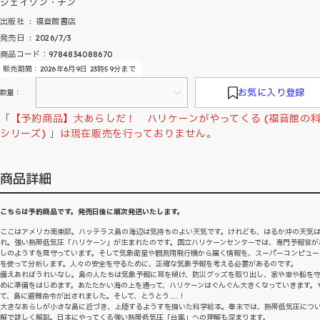
ジェイソン・チン
出版社 ‏ : ‎ 福音館書店
発売日 ‏ : ‎ 2026/7/3
商品コード：9784834088670
販売期間：2026年6月9日 23時59分まで
お気に入り登録
数量：
「【予約商品】大あらしだ！ ハリケーンがやってくる (福音館の
シリーズ) 」は現在販売を行っておりません。
商品詳細
こちらは予約商品です。発売日後に順次発送いたします。
ここはアメリカ南東部。ハッテラス島の海辺は気持ちのよい天気です。けれども、はるか沖の天気
れ。強い熱帯低気圧「ハリケーン」が生まれたのです。国立ハリケーンセンターでは、専門予報官が
しのようすを見守っています。そして気象衛星や観測用飛行機から届く情報を、スーパーコンピュー
を使って分析します。人々の安全を守るために、正確な気象予報を考える必要があるのです。
備えあればうれいなし。島の人たちは気象予報に耳を傾け、防災グッズを取り出し、家や車や船を
めに準備をはじめます。あたたかい海の上を通って、ハリケーンはぐんぐん大きくなっていきます。
て、島に避難命令が出されました。そして、とうとう……！
大きなあらしが小さな島に近づき、上陸するようすを描いた科学絵本。巻末では、熱帯低気圧につ
解で詳しく解説。日本にやってくる強い熱帯低気圧「台風」への理解も深まります。