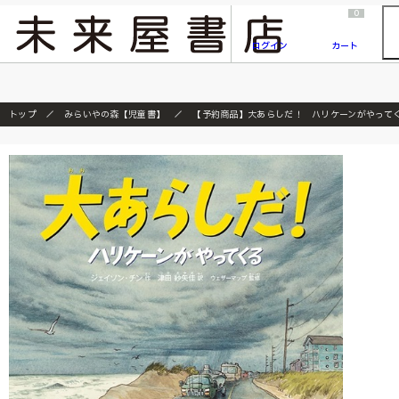
2026/7/23
『ONE PIECE magazine 021 ONE PIECEカード付き同梱版』発売延期のご案内
0
ログイン
カート
トップ
みらいやの森【児童書】
【予約商品】大あらしだ！ ハリケーンがやってく