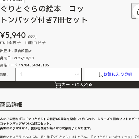
ぐりとぐらの絵本 コッ
トンバッグ付き7冊セット
¥5,940
(税込)
中川李枝子 山脇百合子
出版社：福音館書店
発売日：2023/10/18
商品コード：9784834045185
お気に入り登録
数量：
カートに入れる
商品詳細
ふたごの野ねずみ「ぐりとぐら」の刊行60周年を記念して作られた、シリーズ７冊のソフトカバー
コットンバッグがついた限定セット。
再生産の予定はなく、出版社在庫が無くなり次第終了となります。
黄色いカステラでおなじみ、第１作『ぐりとぐら』はもちろん、『ぐりとぐらのおきゃくさま』『