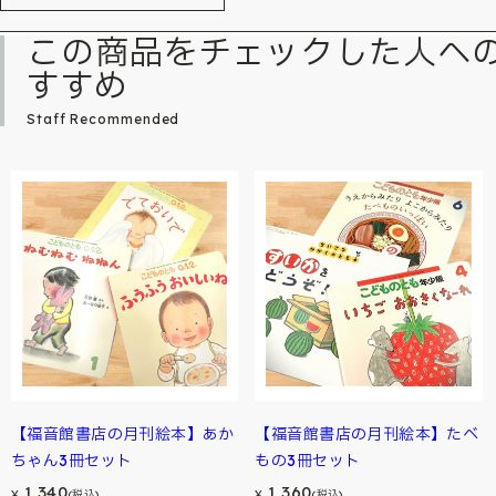
この商品をチェックした人へ
すすめ
Staff Recommended
【福音館書店の月刊絵本】あか
【福音館書店の月刊絵本】たべ
ちゃん3冊セット
もの3冊セット
1,340
1,360
¥
(税込)
¥
(税込)