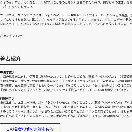
ぐらのかいすいよく』など、月刊絵本＜こどものとも＞から生まれた７冊を、内容はそのまま、軽
ーパーバックにしました。
オリジナルデザインのバッグは、じょうぶなコットン100％で、B４サイズもしっかり入る大容量。
ッグとしてはもちろん、園バッグ、ママバッグとしても使いやすい大きさです。ソフトカバー７冊を
グに入れてお出かけしてもいいですね。四季折々の暮らしを楽しむぐりとぐらの世界をお楽しみ下
20 x 27.5 x 6 cm
著者紹介
中川李枝子
北海道札幌市生まれ。保育園に勤務のかたわら、創作をはじめた。童話『いやいやえん』（福音館
で厚生大臣賞、サンケイ児童出版文化賞など、『子犬のロクがやってきた』（岩波書店）で毎日出
賞を受賞。主な著書に童話『ももいろのきりん』『かえるのエルタ』『らいおんみどりの日ようび
『はじめてのゆき』『とらたとおおゆき』エッセイ『絵本と私』（以上、福音館書店）など多数。
山脇百合子
東京生まれ。上智大学卒業。絵本『そらいろのたね』『たからさがし』童話『いやいやえん』『か
エルタ』のさし絵など、実姉中川李枝子とのコンビの仕事が多数ある。自作のお話に絵をつけた作
『ゆうこのキャベツぼうし』『そらをとんだけいこのあやとり』『ゆうこのあさごはん』、さし絵
けた作品に『子どもへのまなざし』、訳を手がけた作品に『狐物語』（以上、福音館書店）などが
この著者の他の書籍を見る