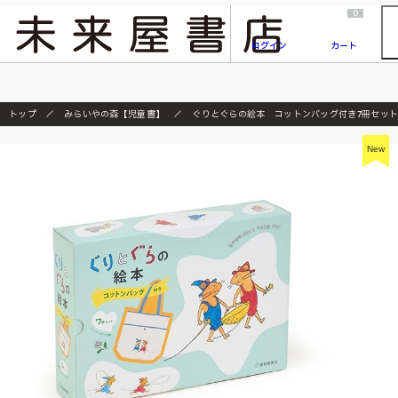
2026/7/23
『ONE PIECE magazine 021 ONE PIECEカード付き同梱版』発売延期のご案内
0
ログイン
カート
トップ
みらいやの森【児童書】
ぐりとぐらの絵本 コットンバッグ付き7冊セッ
New