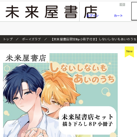
2026/7/23
『ONE PIECE magazine 021 ONE PIECEカード付き同梱版』発売延期のご案内
0
ログイン
カート
トップ
ボーイズラブ
【未来屋書店限定8p小冊子付き】しないしないもあいのうち
New