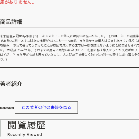
庫がありません。
商品詳細
未来屋書店限定8p小冊子付！ あらすじ： αの隼人には長年の悩みがあった。 それは、年上の幼馴
であるΩの利一とキス以上の進展がないこと―― 9年前、まだ幼かった隼人はじゃれあっているうち
を噛み、 誤って番ってしまったことが原因で成人するまでは一線を越えないようにと約束させられ
た。 20歳まであと1年、それまでの期間で両想いになりたい！ 行動に移す隼人だったが失敗ばかり…
はずが！？ まだ子どもだと思っていたのに、大人びた手で優しく触れられ利一の理性は崩れ落ちそ
り…？
著者紹介
この著者の他の書籍を見る
machica
閲覧履歴
Recently Viewed