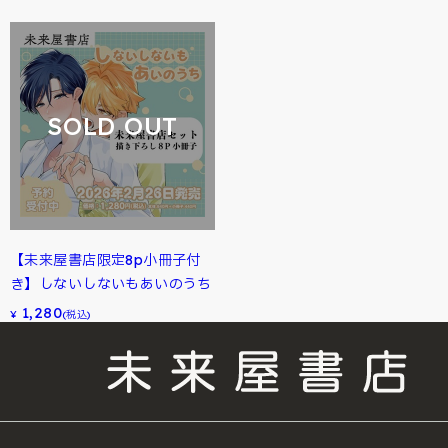
SOLD OUT
【未来屋書店限定8p小冊子付
き】しないしないもあいのうち
1,280
¥
(税込)