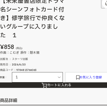
【未来屋書店限定ドラマ
名シーンフォトカード付
き】修学旅行で仲良くな
いグループに入りまし
た １
¥858
(税込)
作画：こむぎ 原作：隠木鶉
出版社 ‏ : ‎ スターツ出版
発売日 ‏ : ‎ 2026/6/20
商品コード：9784813766063
お気に入り登録
数量：
カートに入れる
商品詳細