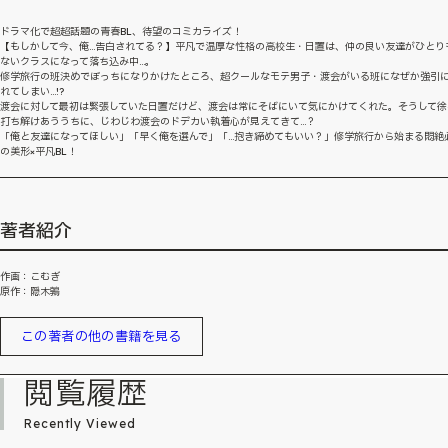
ドラマ化で超超話題の青春BL、待望のコミカライズ！
【もしかして今、俺…告白されてる？】平凡で温厚な性格の高校生・日置は、仲の良い友達がひとり
ないクラスになって落ち込み中…。
修学旅行の班決めでぼっちになりかけたところ、超クールなモテ男子・渡会がいる班になぜか強引
れてしまい…!?
渡会に対して最初は緊張していた日置だけど、渡会は常にそばにいて気にかけてくれた。そうして徐
打ち解けあううちに、じわじわ渡会のドデカい執着心が見えてきて…？
「俺と友達になってほしい」「早く俺を選んで」「…抱き締めてもいい？」修学旅行から始まる悶絶
の美形×平凡BL！
著者紹介
作画：こむぎ
原作：隠木鶉
この著者の他の書籍を見る
閲覧履歴
Recently Viewed