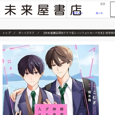
2026/7/23
『ONE PIECE magazine 021 ONE PIECEカード付き同梱版』発売延期のご案内
0
ログイン
カート
トップ
ボーイズラブ
【未来屋書店限定ドラマ名シーンフォトカード付き】修学旅