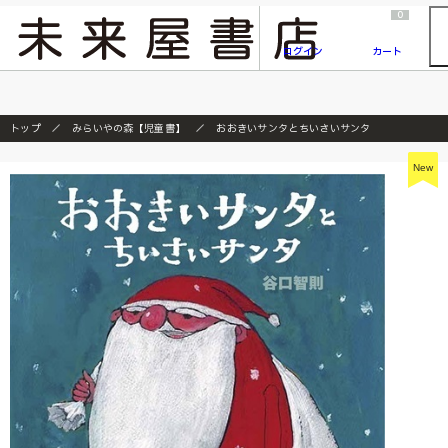
2026/7/23
『ONE PIECE magazine 021 ONE PIECEカード付き同梱版』発売延期のご案内
0
ログイン
カート
トップ
みらいやの森【児童書】
おおきいサンタとちいさいサンタ
New