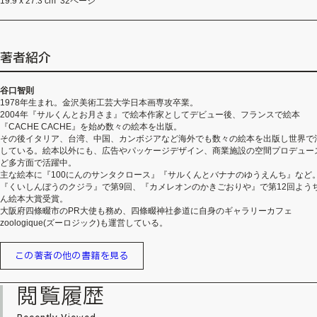
19.9 x 27.3 cm 32ページ
著者紹介
谷口智則
1978年生まれ。金沢美術工芸大学日本画専攻卒業。
2004年『サルくんとお月さま』で絵本作家としてデビュー後、フランスで絵本
『CACHE CACHE』を始め数々の絵本を出版。
その後イタリア、台湾、中国、カンボジアなど海外でも数々の絵本を出版し世界で
している。絵本以外にも、広告やパッケージデザイン、商業施設の空間プロデュー
ど多方面で活躍中。
主な絵本に『100にんのサンタクロース』『サルくんとバナナのゆうえんち』など
『くいしんぼうのクジラ』で第9回、『カメレオンのかきごおりや』で第12回よう
ん絵本大賞受賞。
大阪府四條畷市のPR大使も務め、四條畷神社参道に自身のギャラリーカフェ
zoologique(ズーロジック)も運営している。
この著者の他の書籍を見る
閲覧履歴