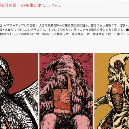
解剖図鑑」の在庫がありません。
』がパワーアップして登場！ 大きな話題を呼んだ生物解剖図に加え、書き下ろし生物４体、目撃・
話をあまりよく知らない入門者から、すでによく知っているマニアまで幅広く楽しめる１冊です。 ■
関図 クトゥルフの家系図 １章 邪神とその眷属 ２章 独立種族 ３章 奉仕種族 ４章 旧神 クト