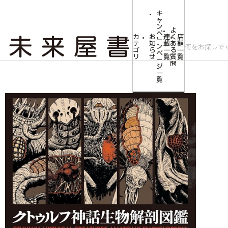
キ
ャ
ン
よ
ペ
カ
お
連
く
店
ー
テ
知
載
あ
舗
ン
ゴ
ら
一
る
一
ペ
リ
せ
覧
質
覧
ー
問
ジ
トップ
文芸・芸術
芸術書
【特典付き】クトゥルフ神話生物解剖図鑑
一
覧