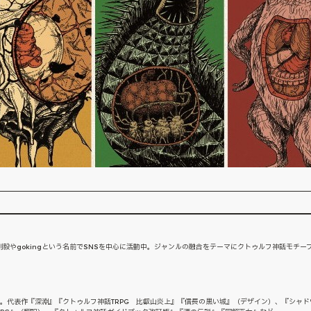
毅やgokingという名前でSNSを中心に活動中。ジャンルの融合をテーマにクトゥルフ神話モチー
ー。代表作『深淵』『クトゥルフ神話TRPG 比叡山炎上』『信長の黒い城』（デザイン）、『シャドウ