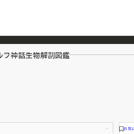
ルフ神話生物解剖図鑑
2026/7/23
『ONE PIECE magazine 021 ONE PIECEカード付き同梱版』発売延期のご案内
お気