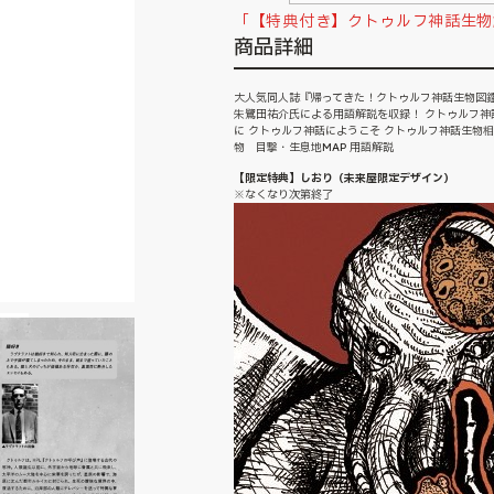
「【特典付き】クトゥルフ神話生物
商品詳細
大人気同人誌『帰ってきた！クトゥルフ神話生物図鑑
朱鷺田祐介氏による用語解説を収録！ クトゥルフ神
に クトゥルフ神話にようこそ クトゥルフ神話生物相
物 目撃・生息地MAP 用語解説
【限定特典】しおり（未来屋限定デザイン）
※なくなり次第終了