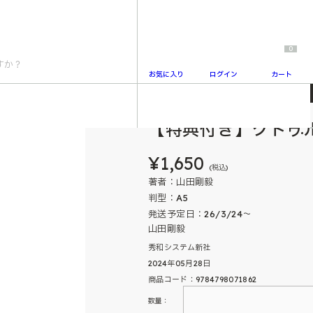
0
お気に入り
ログイン
カート
【特典付き】クトゥ
¥1,650
(税込)
著者：山田剛毅
判型：A5
発送予定日：26/3/24～
山田剛毅
秀和システム新社
2024年05月28日
商品コード：9784798071862
数量：