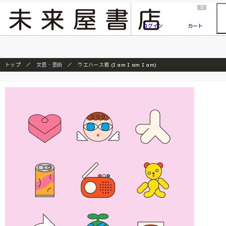
2026/7/23
『ONE PIECE magazine 021 ONE PIECEカード付き同梱版』発売延期のご案内
0
ログイン
カート
トップ
文芸・芸術
ウエハース君 (I am I am I am)