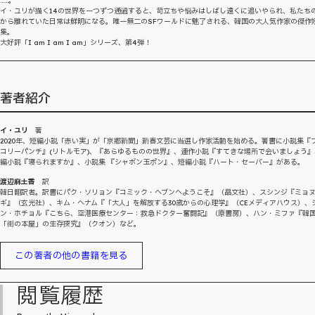
……。
イ・ユリが描く14の世界を一つずつ通過すると、苛立ちや悩みはしばし遠くに追いやられ、私たち
から離れていた日常は鮮明になる。唯一無二のSFワールドに魅了される、韓国の大人気作家の傑作
集。
大好評「I am I am I am」シリーズ、第4弾！
著者紹介
イ・ユリ
著
2020年、短編小説「赤い実」が「京郷新聞」新春文芸に当選し作家活動を始める。著書に小説集『
コリーパンチ』(リトルモア)、『あらゆるものの世界』、連作小説『すてきな場所で会いましょう』
編小説『寝られますか』、小説集 『シャボン玉ポン』、短編小説『ハート・セーバー』がある。
渡辺麻土香
訳
韓日翻訳者。訳書にパク・ソリョン『コミック・ヘブンへようこそ』（晶文社）、スシンジ『ミョ
ギ』（玄光社）、キム・ヘナム『「大人」を解放する30歳からの心理学』（CEメディアハウス）、
ン・ホチョル『こちら、空港医療センター：救急ドクター奮闘記』（原書房）、ハン・ミファ『韓
「街の本屋」の生存探究』（クオン）など。
この著者の他の書籍を見る
閲覧履歴