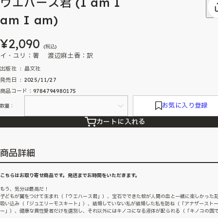
ウエハース君 (I am I
am I am)
¥2,090
(税込)
イ・ユリ：著 渡辺麻土香：訳
出版社 ‏ : ‎ 晶文社
発売日 ‏ : ‎ 2025/11/27
商品コード：9784794980175
お気に入り登録
数量：
カートに入れる
商品詳細
こちらはお取り寄せ商品です。発送までお時間をいただきます。
もう、気分は最高だ！
子どもが翼をつけて生まれ（「ウエハース君」）、宝石でできた蚊が人間の血と一緒に楽しかった
吸い込み（「ジュエリーモスキート」）、結婚していない私が結婚した私を訪ね（「アナザースト
ー」）、健康な異性愛者だけを選別し、それ以外にはキノコになる液体が配られる（「キノコの国