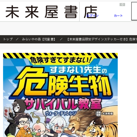
2026/7/23
『ONE PIECE magazine 021 ONE PIECEカード付き同梱版』発売延期のご案内
0
ログイン
カート
トップ
みらいやの森【児童書】
【未来屋書店限定デザインステッカー付き】危険す