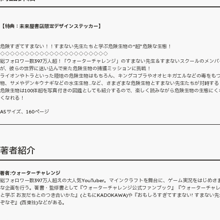
【特典：未来屋書店限定デザインステッカー】
危険すぎてすまない！！すまない先生たちと学ぶ危険生物の“超”危険な生態！
◇◇◇◇◇◇◇◇◇◇◇◇◇◇◇◇◇◇◇◇◇◇
総フォロワー数397万人超！「ウォーターチャレンジ」のすまない先生＆すまないスクールのメンバ
が、彼らの世界に迷い込んで来た危険生物の捕獲ミッションに挑戦！
ライオンやトラといった陸地の危険生物はもちろん、キングコブラやオオヒキガエルなどの毒をも
物、サメやデンキウナギなどの水生生物…など、さまざまな危険生物とすまない先生たちが対峙する
危険生物は100体超を写真付きの図鑑としても紹介するので、楽しく読みながら危険生物の生態にく
くなれる！
A5サイズ、160ページ
著者紹介
著者:ウォーターチャレンジ
総フォロワー数397万人超えの大人気YouTuber。マインクラフトを舞台に、ゲーム実況をはじめさ
な企画を行う。著書・監修書として『ウォーターチャレンジ公式ファンブック』『ウォーターチャ
と学ぶ お友だちとのつき合いかた』(ともにKADOKAWA)や『おもしろすぎてすまない! すまない
ぞなぞ』(西東社)などがある。