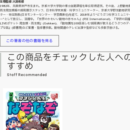
生物監修:大渕希郷
1982年、兵庫県神戸市生まれ。京都大学大学院の博士後期課程を単位取得退学。その後、上野動物
両生爬虫類館の飼育展示スタッフ、日本科学未来館・科学コミュニケーター、京都大学野生動物研
ター・特定助教(日本モンキーセンター・学芸員兼任)を経て、2018年より“どうぶつ科学コミュニケ
ー”として独立し、活躍中。『世界のかわいい動物の赤ちゃん』(PIE International)、『学研の図
LIVEポケット 爬虫類・両生類』(Gakken)、『動物園を100倍楽しむ!飼育員が教えるどうぶつのデ
プな話』(緑書房)など著書・監修書多数。動物関連のテレビ出演や監修なども多数手掛ける。
この著者の他の書籍を見る
この商品をチェックした人へ
すすめ
Staff Recommended