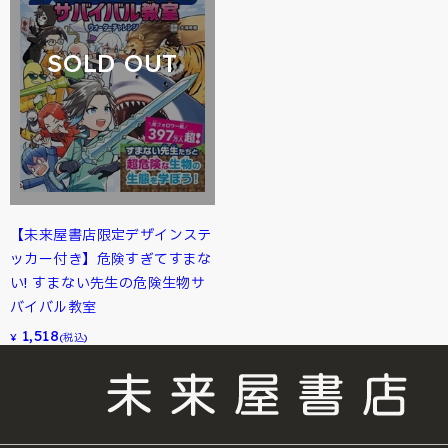
SOLD OUT
【未来屋書店限定デザインステ
ッカー付き】危険すぎてすまな
い! すまない先生の危険生物サ
バイバル教室
1,518
¥
(税込)