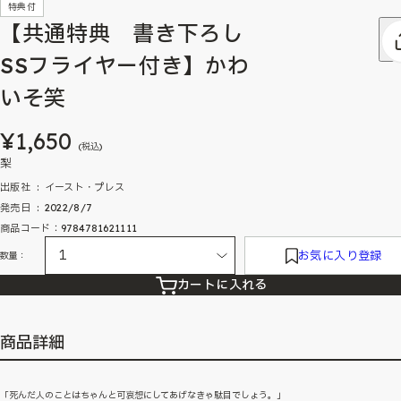
特典付
【共通特典 書き下ろし
SSフライヤー付き】かわ
いそ笑
¥1,650
(税込)
梨
出版社 ‏ : ‎ イースト・プレス
発売日 ‏ : ‎ 2022/8/7
商品コード：9784781621111
お気に入り登録
数量：
カートに入れる
商品詳細
「死んだ人のことはちゃんと可哀想にしてあげなきゃ駄目でしょう。」