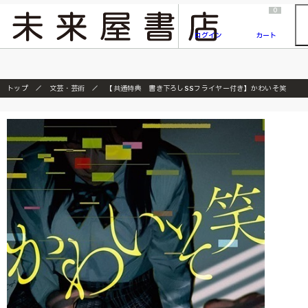
2026/7/23
『ONE PIECE magazine 021 ONE PIECEカード付き同梱版』発売延期のご案内
0
ログイン
カート
トップ
文芸・芸術
【共通特典 書き下ろしSSフライヤー付き】かわいそ笑