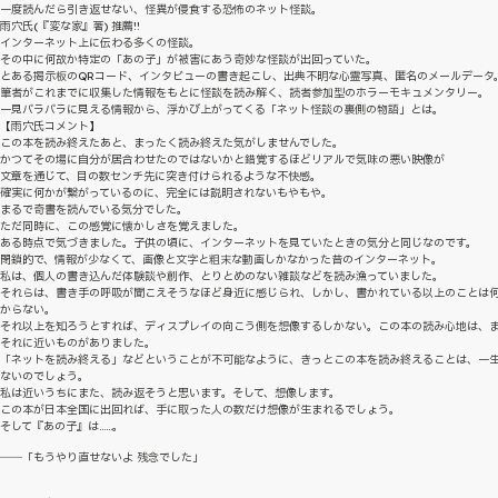
一度読んだら引き返せない、怪異が侵食する恐怖のネット怪談。
雨穴氏(『変な家』著) 推薦!!
インターネット上に伝わる多くの怪談。
その中に何故か特定の「あの子」が被害にあう奇妙な怪談が出回っていた。
とある掲示板のQRコード、インタビューの書き起こし、出典不明な心霊写真、匿名のメールデータ
筆者がこれまでに収集した情報をもとに怪談を読み解く、読者参加型のホラーモキュメンタリー。
一見バラバラに見える情報から、浮かび上がってくる「ネット怪談の裏側の物語」とは。
【雨穴氏コメント】
この本を読み終えたあと、まったく読み終えた気がしませんでした。
かつてその場に自分が居合わせたのではないかと錯覚するほどリアルで気味の悪い映像が
文章を通じて、目の数センチ先に突き付けられるような不快感。
確実に何かが繋がっているのに、完全には説明されないもやもや。
まるで奇書を読んでいる気分でした。
ただ同時に、この感覚に懐かしさを覚えました。
ある時点で気づきました。子供の頃に、インターネットを見ていたときの気分と同じなのです。
閉鎖的で、情報が少なくて、画像と文字と粗末な動画しかなかった昔のインターネット。
私は、個人の書き込んだ体験談や創作、とりとめのない雑談などを読み漁っていました。
それらは、書き手の呼吸が聞こえそうなほど身近に感じられ、しかし、書かれている以上のことは
からない。
それ以上を知ろうとすれば、ディスプレイの向こう側を想像するしかない。この本の読み心地は、
それに近いものがありました。
「ネットを読み終える」などということが不可能なように、きっとこの本を読み終えることは、一
ないのでしょう。
私は近いうちにまた、読み返そうと思います。そして、想像します。
この本が日本全国に出回れば、手に取った人の数だけ想像が生まれるでしょう。
そして『あの子』は……。
――「もうやり直せないよ 残念でした」