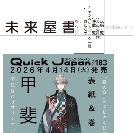
キ
ャ
ン
よ
ペ
カ
お
連
く
店
ー
テ
知
載
あ
舗
ン
ゴ
ら
一
る
一
ペ
リ
せ
覧
質
覧
ー
問
ジ
トップ
コミLab.【コミック＆エンタメ】
クイック・ジャパン vol.183（甲
一
覧