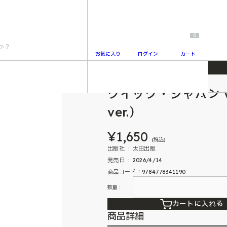
0
お気に入り
ログイン
カート
斐田晴 表紙＆特集ver.）
クイック・ジャパン v
2
ver.）
¥1,650
(税込)
出版社 ‏ : ‎ 太田出版
発売日 ‏ : ‎ 2026/4/14
商品コード：9784778341190
数量：
カートに入れる
商品詳細