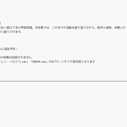
】
き合い続けてきた甲斐田晴。本特集では、これまでの活動を振り返りながら、創作と感情、仲間との
深く掘り下げます。
らに追加予定！
KMの特集は収録されません
ン・イロアス ver.」「3SKM ver.」の3パターンすべて同内容となります