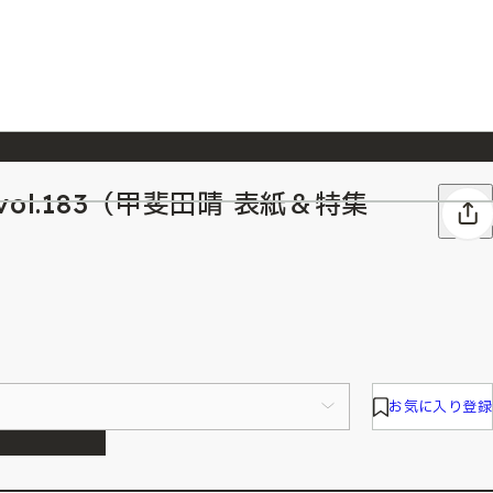
ol.183（甲斐田晴 表紙＆特集
026/7/23
『ONE PIECE magazine 021 ONE PIECEカード付き同梱版』発売延期のご案内
お気に入り登録