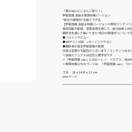
「春のQJ×にじさんじ祭り！」
甲斐田晴 表紙＆巻頭特集バージョン
“自分の居場所”を掘り下げる
【甲斐田晴 表紙＆特集バージョンの限定コンテンツ
音楽活動や配信、言葉表現を通じて、自分自身と向
関係性を通して築いてきた“自分の居場所”について
●ソロインタビュー
●SPゲスト対談 ×オーイシマサヨシ
●関係者が語る甲斐田晴の素顔
内容は変更の可能性がございます／コンテンツはさ
※表紙ビジュアルは近日公開予定です
※「甲斐田晴 ver.」にはローレン・イロアス、3S
※巻頭特集以外のページは、「甲斐田晴 ver.」「ローレ
寸法 ‏ : ‎ 21 x 14.8 x 1.1 cm
144ページ