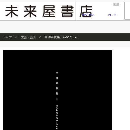
2026/7/23
『ONE PIECE magazine 021 ONE PIECEカード付き同梱版』発売延期のご案内
0
ログイン
カート
トップ
文芸・芸術
中澤系歌集 uta0001.txt