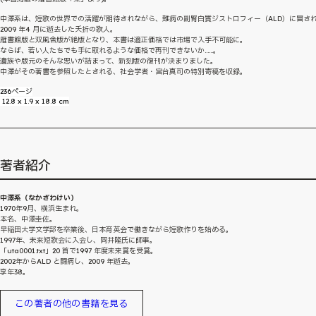
中澤系は、短歌の世界での活躍が期待されながら、難病の副腎白質ジストロフィー（ALD）に冒さ
2009 年4 月に逝去した夭折の歌人。
雁書館版と双風舎版が絶版となり、本書は適正価格では市場で入手不可能に。
ならば、若い人たちでも手に取れるような価格で再刊できないか……。
遺族や版元のそんな思いが詰まって、新刻版の復刊が決まりました。
中澤がその著書を参照したとされる、社会学者・宮台真司の特別寄稿を収録。
236ページ
12.8 x 1.9 x 18.8 cm
著者紹介
中澤系（なかざわけい）
1970年9月、横浜生まれ。
本名、中澤圭佐。
早稲田大学文学部を卒業後、日本育英会で働きながら短歌作りを始める。
1997年、未来短歌会に入会し、岡井隆氏に師事。
「uta0001.txt」20 首で1997 年度未来賞を受賞。
2002年からALD と闘病し、2009 年逝去。
享年38。
この著者の他の書籍を見る