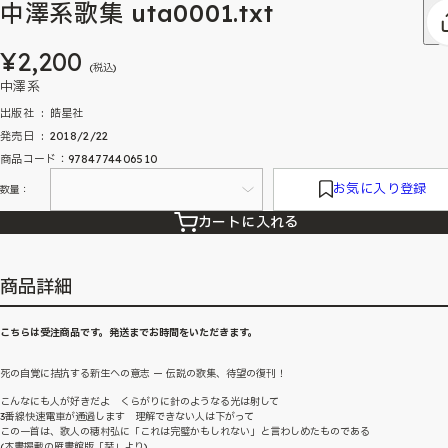
中澤系歌集 uta0001.txt
¥2,200
(税込)
中澤系
出版社 ‏ : ‎ 皓星社
発売日 ‏ : ‎ 2018/2/22
商品コード：9784774406510
お気に入り登録
数量：
カートに入れる
商品詳細
こちらは受注商品です。発送までお時間をいただきます。
死の自覚に拮抗する新生への意志 ー 伝説の歌集、待望の復刊！
こんなにも人が好きだよ くらがりに針のようなる光は射して
3番線快速電車が通過します 理解できない人は下がって
この一首は、歌人の穂村弘に「これは完璧かもしれない」と言わしめたものである
(本書掲載の雁書館版「栞」より)。