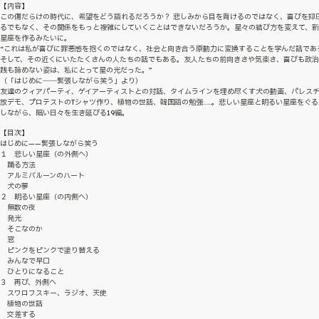
【内容】
この傷だらけの時代に、希望をどう語れるだろうか？ 悲しみから目を背けるのではなく、喜びを抑
るでもなく、その関係をもっと複雑にしていくことはできないだろうか。星々の結び方を変えて、
星座を作るみたいに。
“これは私が喜びに罪悪感を抱くのではなく、社会と向き合う原動力に変換することを学んだ話であ
そして、その近くにいたたくさんの人たちの話でもある。友人たちの前向きさや気楽さ、喜びも政
践も諦めない姿は、私にとって星の光だった。”
（「はじめに――緊張しながら笑う」より）
友達のクィアパーティ、ゲイアーティストとの対話、タイムラインを埋め尽くす犬の動画、パレス
放デモ、プロテストのTシャツ作り、植物の世話、韓国語の勉強……。悲しい星座と明るい星座をぐる
しながら、暗い日々を生き延びる19編。
【目次】
はじめに——緊張しながら笑う
１ 悲しい星座（の外側へ）
踊る方法
アルミバルーンのハート
犬の夢
２ 明るい星座（の内側へ）
無数の夜
発光
そこなのか
窓
ピンクをピンクで塗り替える
みんなで早口
ひとりになること
３ 再び、外側へ
スワロフスキー、ラジオ、天使
植物の世話
交差する