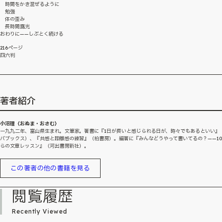
時間をかき混ぜるように
勉強
体の歪み
長時間露光
おわりに——しぶとく続ける
216ページ
四六判
著者紹介
小沼理〈おぬま・おさむ〉
一九九二年、富山県生まれ。文筆家。著書に『1日が長いと感じられる日が、時々でもあるといい』
バブックス）、『共感と距離感の練習』（柏書房）。編著に『みんなどうやって書いてるの？——1
らの文章レッスン』（河出書房新社）。
この著者の他の書籍を見る
閲覧履歴
Recently Viewed