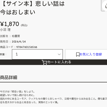
【サイン本】悲しい話は
今はおしまい
¥1,870
(税込)
小沼 理
出版社 ‏ : ‎ 柏書房
発売日 ‏ : ‎ 2026/4/14
商品コード：9784760156566
お気に入り登録
数量：
カートに入れる
商品詳細
今だけは「明るい話」をしよう。
絶望しないで話し続けるために。
抵抗の中にあるユーモア、クィアたちの踊りとおしゃべり、立場や属性からはみ出ること。傷も喜
任も抱えながら社会と向き合った、実践のエッセイ集。