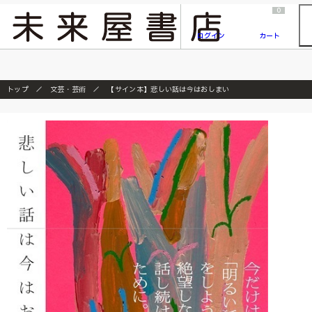
2026/7/23
『ONE PIECE magazine 021 ONE PIECEカード付き同梱版』発売延期のご案内
0
ログイン
カート
トップ
文芸・芸術
【サイン本】悲しい話は今はおしまい