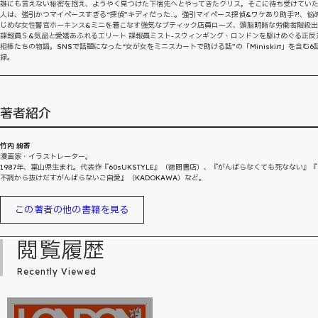
誰にも言えない秘密を抱え、ようやく見つけた下宿先へとやってきたクリス。そこに待ち受けてい
人は、強引かつマイペースすぎる“探偵”キディだった…。強引マイペース探偵&ワケあり助手?!、悩
じめな女性警官ホーキンス&ミニを着こなす強気なブティック店員ローズ、頭脳明晰な労働者階級
諜報員Ｓ&気品と愛嬌あふれるエリート 諜報員ミスト-スウィンギング・ロンドンを駆けめぐる正反
相棒たちの物語。SNSで話題になった“女が女をミニスカートで助ける話”の「Miniskirt」を含む6
録。
著者紹介
竹内 絢香
漫画家・イラストレーター。
1987年、富山県生まれ。代表作『60sUKSTYLE』（徳間書店）、『がんばらなくても死なない』
不調から抜けだすがんばらないご自愛』（KADOKAWA）など。
この著者の他の書籍を見る
閲覧履歴
Recently Viewed