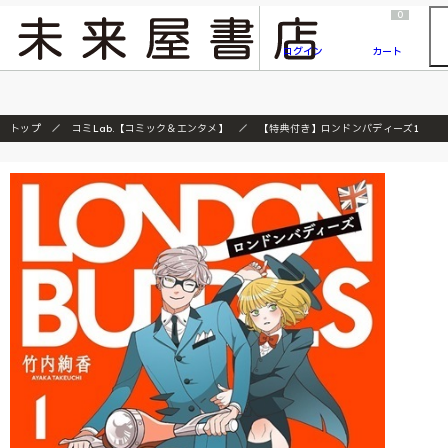
2026/7/23
『ONE PIECE magazine 021 ONE PIECEカード付き同梱版』発売延期のご案内
0
ログイン
カート
トップ
コミLab.【コミック＆エンタメ】
【特典付き】ロンドンバディーズ1