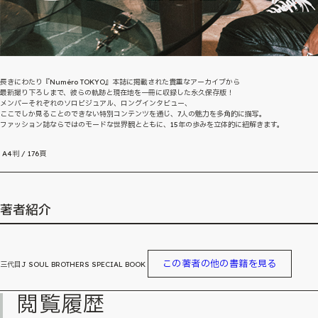
長きにわたり『Numéro TOKYO』本誌に掲載された貴重なアーカイブから
最新撮り下ろしまで、彼らの軌跡と現在地を一冊に収録した永久保存版！
メンバーそれぞれのソロビジュアル、ロングインタビュー、
ここでしか見ることのできない特別コンテンツを通じ、7人の魅力を多角的に描写。
ファッション誌ならではのモードな世界観とともに、15年の歩みを立体的に紐解きます。
A4判 / 176頁
著者紹介
この著者の他の書籍を見る
三代目J SOUL BROTHERS SPECIAL BOOK
閲覧履歴