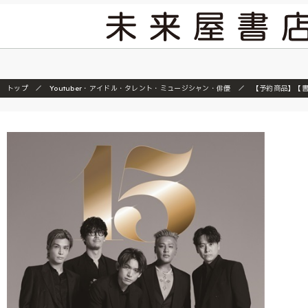
2026/7/23
『ONE
トップ
Youtuber・アイドル・タレント・ミュージシャン・俳優
【予約商品】【書店限