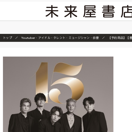
2026/7/23
『ONE
トップ
Youtuber・アイドル・タレント・ミュージシャン・俳優
【予約商品】【書店限