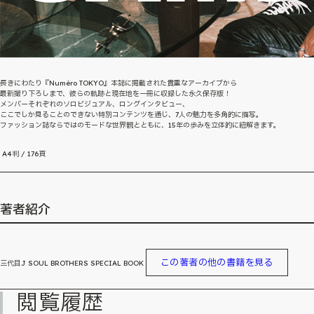
長きにわたり『Numéro TOKYO』本誌に掲載された貴重なアーカイブから
最新撮り下ろしまで、彼らの軌跡と現在地を一冊に収録した永久保存版！
メンバーそれぞれのソロビジュアル、ロングインタビュー、
ここでしか見ることのできない特別コンテンツを通じ、7人の魅力を多角的に描写。
ファッション誌ならではのモードな世界観とともに、15年の歩みを立体的に紐解きます。
A4判 / 176頁
著者紹介
この著者の他の書籍を見る
三代目J SOUL BROTHERS SPECIAL BOOK
閲覧履歴