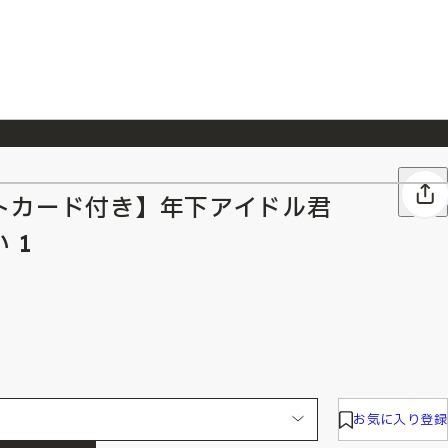
026/7/23
『ONE PIECE magazine 021 ONE PIECEカード付き同梱版』発売延期のご案内
トカード付き】年下アイドル君
 1
お気に入り登録