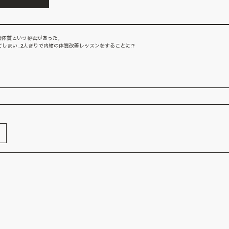
敏感体質という秘密があった。
しまい…2人きりで内緒の体質改善レッスンをすることに!?