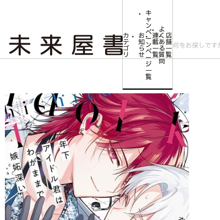
キ
ャ
ン
よ
ペ
カ
お
連
く
店
ー
テ
知
載
あ
舗
ン
ゴ
ら
一
る
一
ペ
リ
せ
覧
質
覧
ー
問
ジ
トップ
ボーイズラブ
【描き下ろしイラストカード付き】年下アイドル君はわ
一
覧