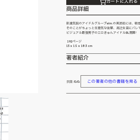
カートに入れる
商品詳細
新進気鋭のアイドルグループelm.の美波絃には、
そのことがちょっと生意気な後輩、高辻朱音にバレて
ビジュアル最強男子のエロきゅんアイドルBL開幕!
192ページ
13 x 1.5 x 18.3 cm
著者紹介
この著者の他の書籍を見る
衣田 ぬぬ