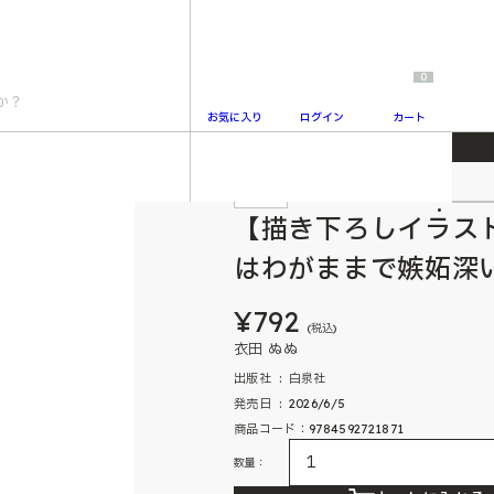
0
お気に入り
ログイン
カート
がままで嫉妬深い 1
特典付
2
【描き下ろしイラス
はわがままで嫉妬深い
¥792
(税込)
衣田 ぬぬ
出版社 ‏ : ‎ 白泉社
発売日 ‏ : ‎ 2026/6/5
商品コード：9784592721871
数量：