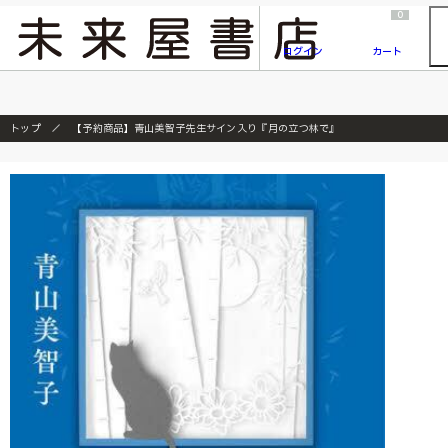
2026/7/23
『ONE PIECE magazine 021 ONE PIECEカード付き同梱版』発売延期のご案内
0
ログイン
カート
トップ
【予約商品】青山美智子先生サイン入り『月の立つ林で』