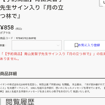
先生サイン入り『月の立
つ林で』
¥858
(税込)
ポプラ社
商品コード：9784591186992
お気に入り登録
数量：
「【予約商品】青山美智子先生サイン入り『月の立つ林で』」の在
ありません。
商品詳細
イオンの株式会社化100年を記念し、特別企画『作家100』を開催。 本企画は、「本が読み継がれ
こと」を共通テーマとして、 100人を超える作家が、想いのこもったメッセージを寄せています。 
典】 215人を超える作家のメッセージをまとめた小冊子をお付けして 発送いたします。
閲覧履歴