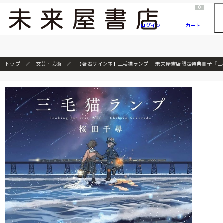
2026/7/23
『ONE PIECE magazine 021 ONE PIECEカード付き同梱版』発売延期のご案内
0
ログイン
カート
トップ
文芸・芸術
【著者サイン本】三毛猫ランプ 未来屋書店限定特典冊子『三