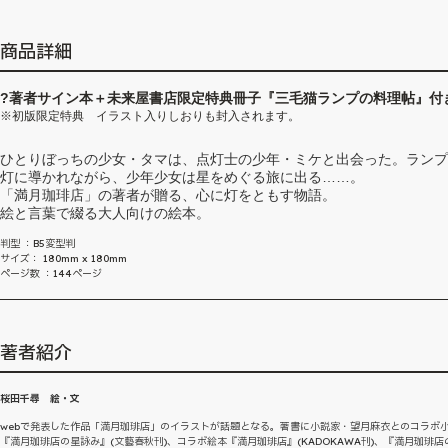
商品詳細
?著者サイン本＋未来屋書店限定特典冊子『三毛猫ランプの料理帖』付
※初版限定特典 イラスト入りしおりも封入されます。
ひとりぼっちの少女・タマは、点灯士の少年・ミケと出会った。ランプ
灯に導かれながら、少年少女は星をめぐる旅に出る……。
「満月珈琲店」の著者が贈る、心に灯をともす物語。
絵と言葉で綴る大人向けの絵本。
判型 ：B5変型判
サイズ： 180mm x 180mm
ページ数 ：144ページ
著者紹介
桜田千尋 絵・文
webで発表した作品「満月珈琲店」のイラストが話題となる。著書に小説家・望月麻衣とのコラボ
『満月珈琲店の星詠み』(文藝春秋刊)、コラボ絵本『満月珈琲店』(KADOKAWA刊)、『満月珈琲店