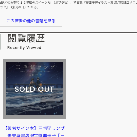
占い?心が整う１２星座のスイーツ?』（ポプラ社）、初画集『桜田千尋イラスト集 満月珈琲店メニ
ック』（玄光社刊）がある。
この著者の他の書籍を見る
閲覧履歴
Recently Viewed
SOLD OUT
【著者サイン本】三毛猫ランプ
未来屋書店限定特典冊子『三