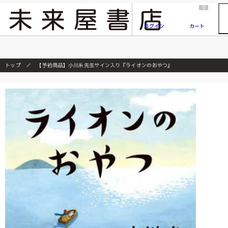
2026/7/23
『ONE PIECE magazine 021 ONE PIECEカード付き同梱版』発売延期のご案内
0
ログイン
カート
トップ
【予約商品】小川糸先生サイン入り『ライオンのおやつ』