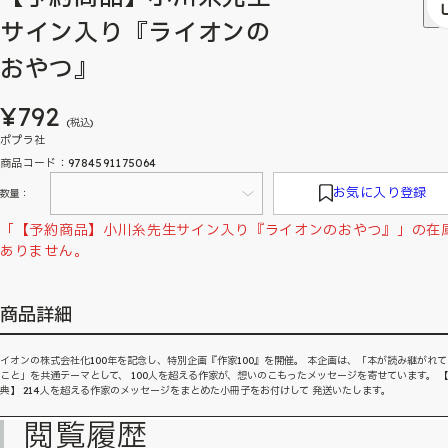
サイン入り『ライオンの
おやつ』
¥792
(税込)
ポプラ社
商品コード：9784591175064
お気に入り登録
数量：
「【予約商品】小川糸先生サイン入り『ライオンのおやつ』」の在
ありません。
商品詳細
イオンの株式会社化100年を記念し、特別企画『作家100』を開催。 本企画は、「本が読み継がれ
こと」を共通テーマとして、 100人を超える作家が、想いのこもったメッセージを寄せています。 
典】 214人を超える作家のメッセージをまとめた小冊子をお付けして 発送いたします。
閲覧履歴