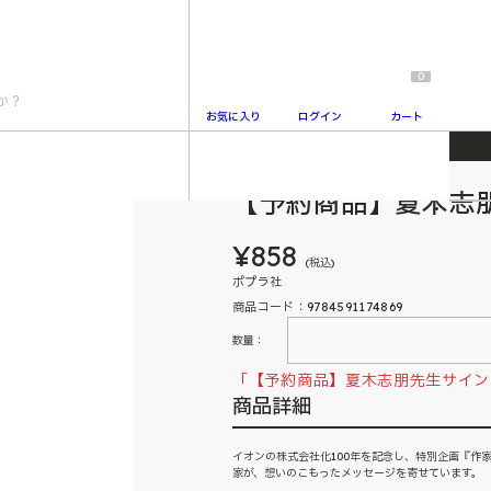
0
お気に入り
ログイン
カート
【予約商品】夏木志
2
¥858
(税込)
ポプラ社
商品コード：9784591174869
数量：
「【予約商品】夏木志朋先生サイン
商品詳細
イオンの株式会社化100年を記念し、特別企画『作家
家が、想いのこもったメッセージを寄せています。 【