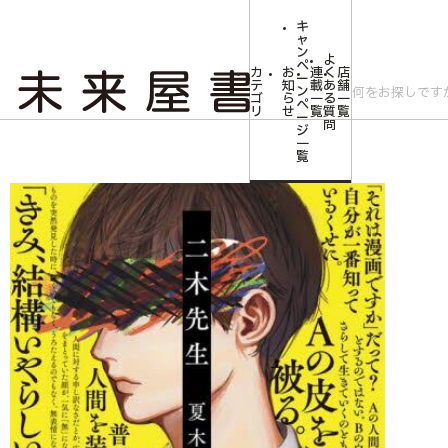
キ
ャ
ン
よ
ペ
カ
お
連
く
店
ー
テ
知
載
あ
舗
ン
ゴ
ら
一
る
一
ペ
リ
せ
覧
質
覧
ー
問
ジ
トップ
【予約商品】夏木志朋先生サイン入り『二木先生』
一
覧