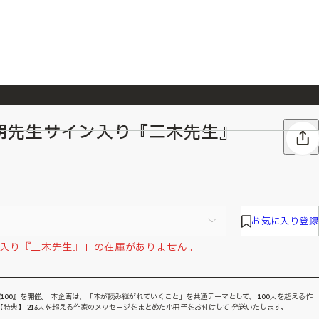
朋先生サイン入り『二木先生』
026/7/23
『ONE PIECE magazine 021 ONE PIECEカード付き同梱版』発売延期のご案内
お気に入り登録
入り『二木先生』」の在庫がありません。
100』を開催。 本企画は、「本が読み継がれていくこと」を共通テーマとして、 100人を超える作
特典】 213人を超える作家のメッセージをまとめた小冊子をお付けして 発送いたします。