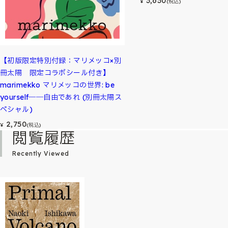
3,630
¥
(税込)
【初版限定特別付録：マリメッコ×別
冊太陽 限定コラボシール付き】
marimekko マリメッコの世界: be
yourself――自由であれ (別冊太陽ス
ペシャル)
2,750
¥
(税込)
閲覧履歴
Recently Viewed