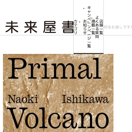
キ
ャ
ン
よ
ペ
カ
お
連
く
店
ー
テ
知
載
あ
舗
ン
ゴ
ら
一
る
一
ペ
リ
せ
覧
質
覧
ー
問
ジ
トップ
文芸・芸術
【予約商品】【サイン本】はじまりの火山
一
覧