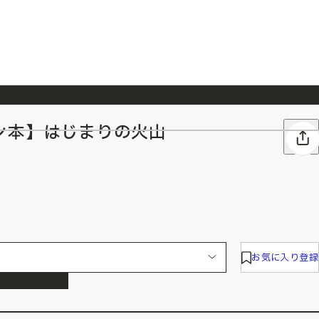
ン本】はじまりの火山
026/7/23
『ONE PIECE magazine 021 ONE PIECEカード付き同梱版』発売延期のご案内
お気に入り登録