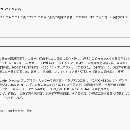
予定しております。
シチリア島のエトナ山とエオリア諸島に脈打つ地球の鼓動、生命のはじまりの気配を、圧倒的なスケ
究科博士後期課程修了。人類学、民俗学などの領域に関心を持ち、辺境から都市まであらゆる場所を旅
 DIMENSION』（赤々舎）、『POLAR』（リトルモア）により日本写真協会賞新人賞、講談社出
土門拳賞。2020年『EVEREST』（CCCメディアハウス）、『まれびと』（小学館）により日本写真協
り読売文学賞を受賞した。著書に、開高健ノンフィクション賞を受賞した『最後の冒険家』（集英
。
wa sulle Alpi Orobie』アカデミア・カッラーラ美術館（イタリア/2023）、『JAPONÉSIA』ジャパンハ
ジル/2020-2021）、『この星の光の地図を写す』水戸芸術館、新潟市美術館、市原湖畔美術館、
ギャラリー（2016-2019）、『K2』CHANEL NEXUS HALL（東京/2015）、
010）など。作品は、東京都現代美術館、東京都写真美術館、横浜美術館、沖縄県立美術館等に収蔵されて
』（小学館）など。
程修了（博士号取得：美術）