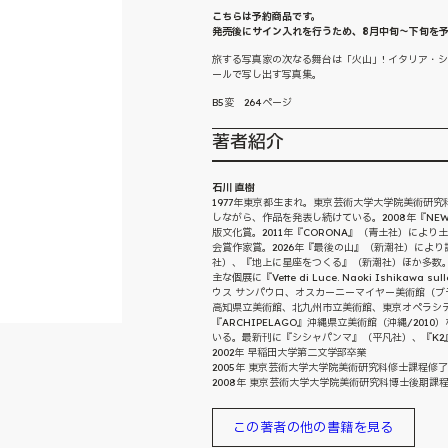
こちらは予約商品です。
発売後にサイン入れを行うため、8月中旬～下旬を
旅する写真家の次なる舞台は「火山」! イタリア・
ールで写し出す写真集。
B5変 264ページ
著者紹介
石川 直樹
1977年東京都生まれ。東京芸術大学大学院美術研
しながら、作品を発表し続けている。2008年『NEW
版文化賞。2011年『CORONA』（青土社）により
会賞作家賞。2026年『最後の山』（新潮社）によ
社）、『地上に星座をつくる』（新潮社）ほか多数
主な個展に『Vette di Luce. Naoki Ishika
ウス サンパウロ、オスカーニーマイヤー美術館（ブラ
高知県立美術館、北九州市立美術館、東京オペラシティアート
『ARCHIPELAGO』沖縄県立美術館（沖縄/2
いる。最新刊に『シシャパンマ』（平凡社）、『K2
2002年 早稲田大学第二文学部卒業
2005年 東京芸術大学大学院美術研究科修士課程修了
2008年 東京芸術大学大学院美術研究科博士後期課
この著者の他の書籍を見る