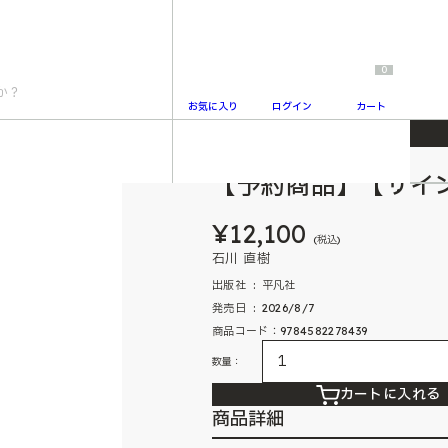
0
お気に入り
ログイン
カート
【予約商品】【サイ
2
¥12,100
(税込)
石川 直樹
出版社 ‏ : ‎ 平凡社
発売日 ‏ : ‎ 2026/8/7
商品コード：9784582278439
数量：
カートに入れる
商品詳細