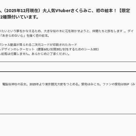
万人（2025年12月現在）大人気Vtuberさくらみこ、初の絵本！【限定
2種類付いています。
りたいという夢をかなえるため、大きな桜の木に花を咲かせようと、仲間たちと旅をします…。ダイ
が「あきらめない心」を描く初の絵本。
ペシャル動画が見られる二次元コードが印刷されたカード
デザインのレターセット（便箋6枚/封筒3枚/封をするためのシール3枚）
ル絵馬は付属しません。あらかじめご了承ください。
r。電脳桜神社の巫女。2023年より東京観光大使をつとめる。愛称はみこち。ファンの愛称は35P（み