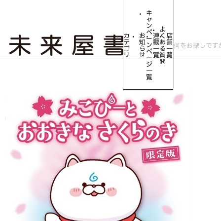
キ
ャ
ン
よ
ペ
カ
お
連
く
店
ー
テ
知
載
あ
舗
ン
ゴ
ら
一
る
一
ペ
リ
せ
覧
質
覧
ー
問
ジ
トップ
みらいやの森【児童書】
【限定版】みこぴーとおおきなさくらのき
一
覧