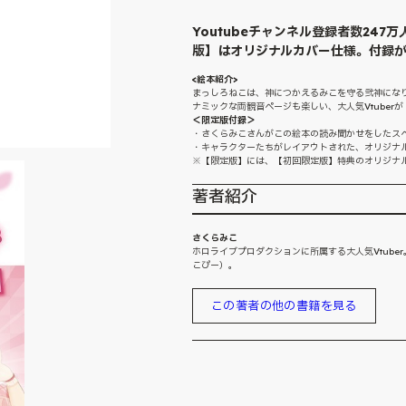
Youtubeチャンネル登録者数247
版】はオリジナルカバー仕様。付録が
<絵本紹介>
まっしろねこは、神につかえるみこを守る弐神にな
ナミックな両観音ページも楽しい、大人気Vtuber
＜限定版付録＞
・さくらみこさんがこの絵本の読み聞かせをしたス
・キャラクターたちがレイアウトされた、オリジナル
※【限定版】には、【初回限定版】特典のオリジナ
著者紹介
さくらみこ
ホロライブプロダクションに所属する大人気Vtube
こぴー）。
この著者の他の書籍を見る