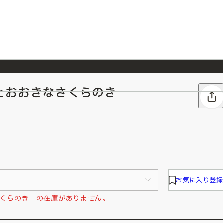
とおおきなさくらのき
026/7/23
『ONE PIECE magazine 021 ONE PIECEカード付き同梱版』発売延期のご案内
お気に入り登録
くらのき」の在庫がありません。