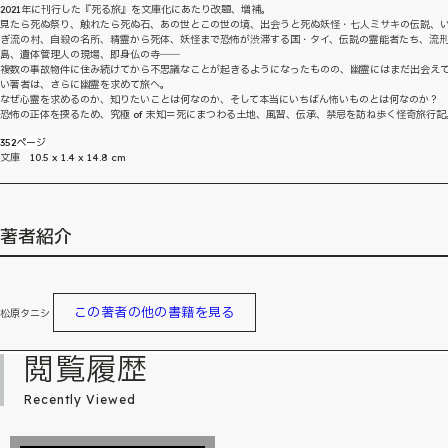
2021年に刊行した『死る旅』を文庫化にあたり改題、増補。
見たら死ぬ祭り、触れたら死ぬ石、あの世とこの世の境、出会うと死ぬ妖怪・七人ミサキの伝説、
ぎ流の村、自殺の名所、精霊から死体、妖怪まで恐怖が渋滞する国・タイ、伝説の霊能者たち、流
島、遺体管理人の現場、即身仏の寺――
複数の事故物件に住み続けてから不思議なことが起きるようになったものの、幽霊にはまだ出会え
い著者は、さらに幽霊を求めて旅へ。
なぜ心霊を求めるのか、知りたいことは何なのか、そして本当にいちばん怖いものとは何なのか？
恐怖の正体を探るため、究極 of 未知＝死にまつわる土地、風習、伝承、禁忌を訪ね歩く怪奇旅行記
352ページ
文庫 10.5 x 1.4 x 14.8 cm
著者紹介
この著者の他の書籍を見る
松原タニシ
閲覧履歴
Recently Viewed