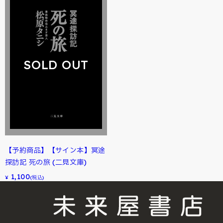
SOLD OUT
【予約商品】【サイン本】冥途
探訪記 死の旅 (二見文庫)
1,100
¥
(税込)