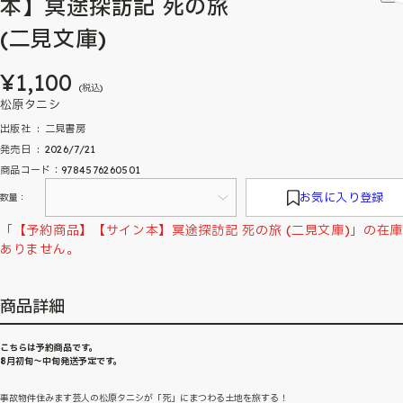
本】冥途探訪記 死の旅
(二見文庫)
¥1,100
(税込)
松原タニシ
出版社 ‏ : ‎ 二見書房
発売日 ‏ : ‎ 2026/7/21
商品コード：9784576260501
お気に入り登録
数量：
「【予約商品】【サイン本】冥途探訪記 死の旅 (二見文庫)」の在
ありません。
商品詳細
こちらは予約商品です。
8月初旬～中旬発送予定です。
事故物件住みます芸人の松原タニシが「死」にまつわる土地を旅する！