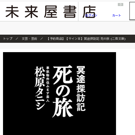
2026/7/23
『ONE PIECE magazine 021 ONE PIECEカード付き同梱版』発売延期のご案内
0
ログイン
カート
トップ
文芸・芸術
【予約商品】【サイン本】冥途探訪記 死の旅 (二見文庫)