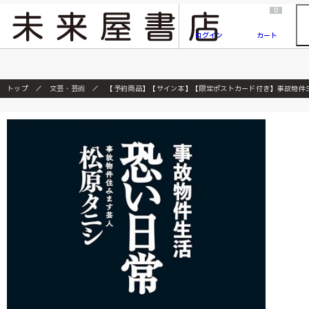
2026/7/23
『ONE PIECE magazine 021 ONE PIECEカード付き同梱版』発売延期のご案内
0
ログイン
カート
トップ
文芸・芸術
【予約商品】【サイン本】【限定ポストカード付き】事故物件