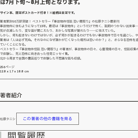
は7月下旬～8月上旬となります。
サイン本、限定ポストカード付き！※絵柄は未定です。
著者累計50万部突破！ ベストセラー『事故物件怪談 恐い間取り』の松原タニシ最新刊
事故物件に住むようになって13年。最初は「事故物件」というだけで怖く、説明のつかない出来事
気が点滅したり、変な音が聞こえたり、おかしな写真が撮れたり――に怯えていた。
しかし、何も起きないわけではないが、必ず何かが起きるわけでもない事故物件で日々を過ごし、
著者は「人は必ず死ぬ。それなのになぜ誰かが亡くなった場所は恐いのか？」と、さらなる恐怖を
ていくことになる。
ベストセラー『事故物件怪談 恐い間取り』の著者が、事故物件の日々、心霊現場の日々、怪談収集
で体験し、死と恐怖に向き合った怪奇エッセイ集。
北から南まで全国の書店巡りで体験した不思議な話も収録。
256ページ
12.8 x 1.7 x 18.8 cm
著者紹介
この著者の他の書籍を見る
松原タニシ
閲覧履歴