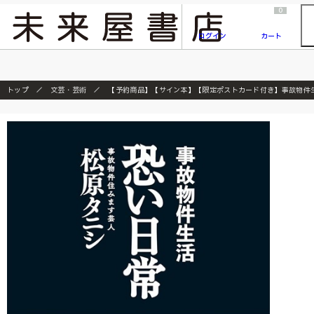
2026/7/23
『ONE PIECE magazine 021 ONE PIECEカード付き同梱版』発売延期のご案内
0
ログイン
カート
トップ
文芸・芸術
【予約商品】【サイン本】【限定ポストカード付き】事故物件