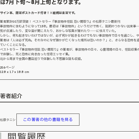
は7月下旬～8月上旬となります。
サイン本、限定ポストカード付き！※絵柄は未定です。
著者累計50万部突破！ ベストセラー『事故物件怪談 恐い間取り』の松原タニシ最新刊
事故物件に住むようになって13年。最初は「事故物件」というだけで怖く、説明のつかない出来事
気が点滅したり、変な音が聞こえたり、おかしな写真が撮れたり――に怯えていた。
しかし、何も起きないわけではないが、必ず何かが起きるわけでもない事故物件で日々を過ごし、
著者は「人は必ず死ぬ。それなのになぜ誰かが亡くなった場所は恐いのか？」と、さらなる恐怖を
ていくことになる。
ベストセラー『事故物件怪談 恐い間取り』の著者が、事故物件の日々、心霊現場の日々、怪談収集
で体験し、死と恐怖に向き合った怪奇エッセイ集。
北から南まで全国の書店巡りで体験した不思議な話も収録。
256ページ
12.8 x 1.7 x 18.8 cm
著者紹介
この著者の他の書籍を見る
松原タニシ
閲覧履歴