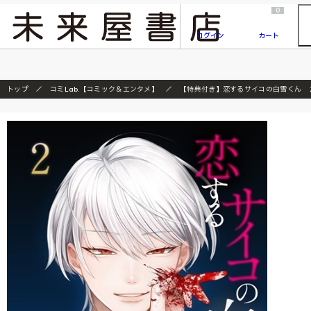
2026/7/23
『ONE PIECE magazine 021 ONE PIECEカード付き同梱版』発売延期のご案内
0
ログイン
カート
トップ
コミLab.【コミック＆エンタメ】
【特典付き】恋するサイコの白雪くん 