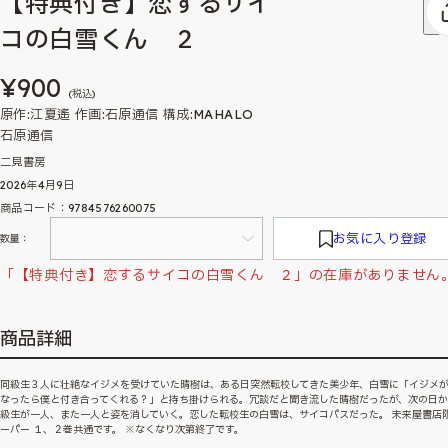
【特典付き】恋するサイ
コの白雪くん ２
¥900
(税込)
原作:江夏遙 作画:石原通信 構成:MAHALO
石原通信
二見書房
2026年4月9日
商品コード：9784576260075
お気に入り登録
数量：
「【特典付き】恋するサイコの白雪くん ２」の在庫がありません
商品詳細
同級生３人に壮絶なイジメを受けていた晴樹は、ある日突然転校してきた美少年、白雪に「イジメ
なったら僕と付き合ってくれる？」と持ち掛けられる。冗談だと聞き流した晴樹だったが、次の日
級生が一人、また一人と姿を消していく。恋した転校生の白雪は、サイコパスだった。 未来屋書店
ーパー １、２巻共通です。 ※なくなり次第終了です。