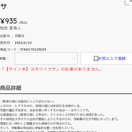
サ
¥935
(税込)
知念 実希人
出版社 ‏ : ‎ 双葉社
発売日 ‏ : ‎ 2026/6/10
商品コード：9784575529289
お気に入り登録
数量：
「【サイン本】ヨモツイクサ」の在庫がありません。
商品詳細
「黄泉の森には絶対に入ってはならない」
人なのか、ヒグマなのか、禁域の森には未知なる生物がいる。
究極の遺伝子を持ち、生命を喰い尽くすその名は――ヨモツイクサ。
北海道旭川に《黄泉の森》と呼ばれ、アイヌの人々が怖れてきた禁域があった。
その禁域を大手ホテル会社が開発しようとするのだが、作業員が行方不明になってしまう。
現場には《何か》に蹂躙された痕跡だけが残されてた。
そして、作業員は死ぬ前に神秘的な蒼い光を見たという。