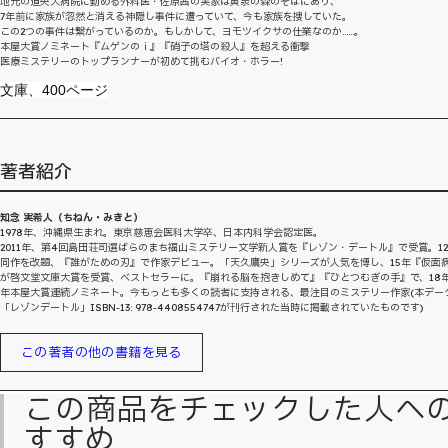
地元の道央大病院に勤める外科医・佐原茜の実家は黄泉の森のそばにあり、
7年前に家族が忽然と消える神隠し事件に遭っていて、今も家族を捜していた。
この2つの事件は繋がっているのか。もしかして、ヨモツイクサの仕業なのか……。
本屋大賞ノミネート『ムゲンのｉ』『硝子の塔の殺人』を超える衝撃
医療ミステリーのトップランナーが初めて挑むバイオ・ホラー!
文庫、400ページ
著者紹介
知念 実希人（ちねん・みきと）
1978年、沖縄県生まれ。東京慈恵会医科大学卒、日本内科学会認定医。
2011年、第4回島田荘司選ばらのまち福山ミステリー文学新人賞を『レゾン・デートル』で受賞。1
同作を改題、『誰がための刃』で作家デビュー。「天久鷹央」シリーズが人気を博し、15年『仮面
が啓文堂文庫大賞を受賞、ベストセラーに。『崩れる脳を抱きしめて』『ひとつむぎの手』で、18年
年本屋大賞連続ノミネート。今もっとも多くの読者に支持される、最注目のミステリー作家(本デー
「レゾンデートル」ISBN-13: 978-4408554747が刊行された当時に掲載されていたものです)
この著者の他の書籍を見る
この商品をチェックした人へ
すすめ