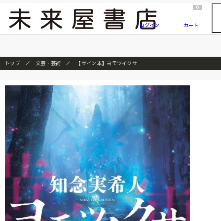
2026/7/23
『ONE PIECE magazine 021 ONE PIECEカード付き同梱版』発売延期のご案内
0
ログイン
カート
トップ
文芸・芸術
【サイン本】ヨモツイクサ