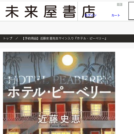
2026/7/23
『ONE PIECE magazine 021 ONE PIECEカード付き同梱版』発売延期のご案内
0
ログイン
カート
トップ
【予約商品】近藤史恵先生サイン入り『ホテル・ピ－ベリ－』