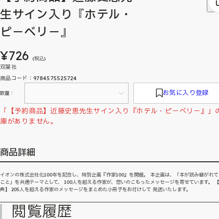
生サイン入り『ホテル・
ピ－ベリ－』
¥726
(税込)
双葉社
商品コード：9784575525724
お気に入り登録
数量：
「【予約商品】近藤史恵先生サイン入り『ホテル・ピ－ベリ－』」
庫がありません。
商品詳細
イオンの株式会社化100年を記念し、特別企画『作家100』を開催。 本企画は、「本が読み継がれ
こと」を共通テーマとして、 100人を超える作家が、想いのこもったメッセージを寄せています。 
典】 205人を超える作家のメッセージをまとめた小冊子をお付けして 発送いたします。
閲覧履歴