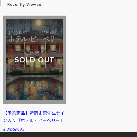
Recently Viewed
SOLD OUT
【予約商品】近藤史恵先生サイ
ン入り『ホテル・ピ－ベリ－』
726
¥
(税込)