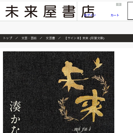
2026/7/23
『ONE PIECE magazine 021 ONE PIECEカード付き同梱版』発売延期のご案内
0
ログイン
カート
トップ
文芸・芸術
文芸書
【サイン本】未来 (双葉文庫)