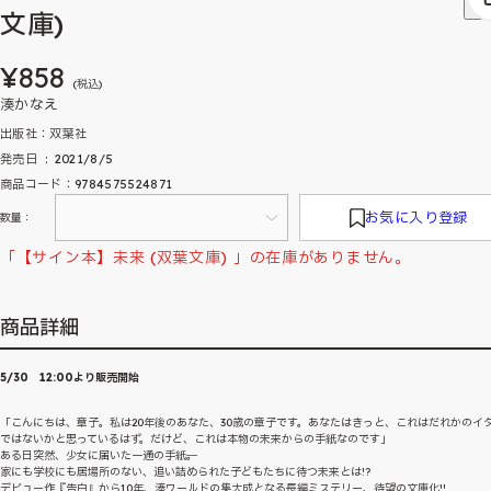
文庫)
¥858
(税込)
湊かなえ
出版社：双葉社
発売日 ‏ : ‎ 2021/8/5
商品コード：9784575524871
お気に入り登録
数量：
「【サイン本】未来 (双葉文庫) 」の在庫がありません。
商品詳細
5/30 12:00より販売開始
「こんにちは、章子。私は20年後のあなた、30歳の章子です。あなたはきっと、これはだれかのイ
ではないかと思っているはず。だけど、これは本物の未来からの手紙なのです」
ある日突然、少女に届いた一通の手紙──。
家にも学校にも居場所のない、追い詰められた子どもたちに待つ未来とは!?
デビュー作『告白』から10年、湊ワールドの集大成となる長編ミステリー、待望の文庫化!!