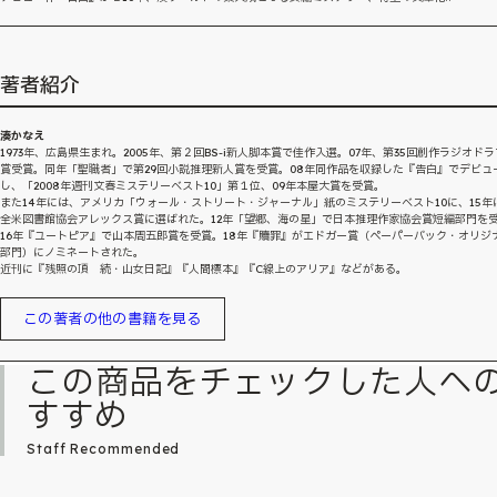
著者紹介
湊かなえ
1973年、広島県生まれ。2005年、第２回BS-i新人脚本賞で佳作入選。07年、第35回創作ラジオド
賞受賞。同年「聖職者」で第29回小説推理新人賞を受賞。08年同作品を収録した『告白』でデビュ
し、「2008年週刊文春ミステリーベスト10」第１位、09年本屋大賞を受賞。
また14年には、アメリカ「ウォール・ストリート・ジャーナル」紙のミステリーベスト10に、15年
全米図書館協会アレックス賞に選ばれた。12年「望郷、海の星」で日本推理作家協会賞短編部門を
16年『ユートピア』で山本周五郎賞を受賞。18年『贖罪』がエドガー賞（ペーパーバック・オリジ
部門）にノミネートされた。
近刊に『残照の頂 続・山女日記』『人間標本』『C線上のアリア』などがある。
この著者の他の書籍を見る
この商品をチェックした人へ
すすめ
Staff Recommended