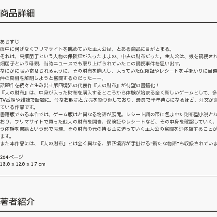
商品詳細
あらすじ
夜中に何げなくフリマサイトを眺めていた主人公は、とある商品に目がとまる。
それは、高畑朋子という人物の保険証が入ったままの、中古の財布だった。主人公は、娘を誘拐さ
畑朋子という母親、当時ニュースでも取り上げられていたこの誘拐事件を思い出す。
なにかに吸い寄せられるように、その財布を購入し、入っていた保険証やレシートを手掛かりに当
件の真相を解明しようと奮闘するのだったーー。
話題作を続々と生み出す第四境界の代表作『人の財布』が待望の書籍化！
『人の財布』は、中身が入った財布を購入するところから体験が始まる全く新しいゲームとして、
TV番組や雑誌で話題に。今なお販売と完売を繰り返しており、最長で半年待ちになるほど、注文が
ている作品です。
書籍版である本作では、ゲーム版はと異なる物語が展開。レシート調の帯に包まれた財布型小説と
おり、フリマサイトで買った他人の財布を開き、保険証やレシートなど、その中身を確認していく
う体験を書籍という形で表現。その財布の元の持ち主に迫っていく主人公の奮闘を追体験すること
ます。
また本作品には、『人の財布』とは全く異なる、第四境界が手掛ける“新たな物語”も収録されてい
264ページ
18.8 x 12.8 x 1.7 cm
著者紹介