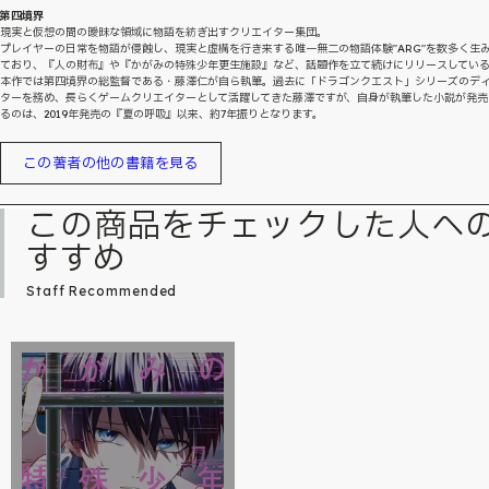
第四境界
現実と仮想の間の曖昧な領域に物語を紡ぎ出すクリエイター集団。
プレイヤーの日常を物語が侵蝕し、現実と虚構を行き来する唯一無二の物語体験"ARG"を数多く生
ており、『人の財布』や『かがみの特殊少年更生施設』など、話題作を立て続けにリリースしてい
本作では第四境界の総監督である・藤澤仁が自ら執筆。過去に「ドラゴンクエスト」シリーズのデ
ターを務め、長らくゲームクリエイターとして活躍してきた藤澤ですが、自身が執筆した小説が発売
るのは、2019年発売の『夏の呼吸』以来、約7年振りとなります。
この著者の他の書籍を見る
この商品をチェックした人へ
すすめ
Staff Recommended