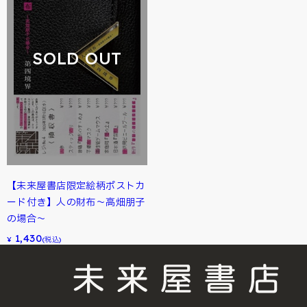
SOLD OUT
【未来屋書店限定絵柄ポストカ
ード付き】人の財布～高畑朋子
の場合～
1,430
¥
(税込)