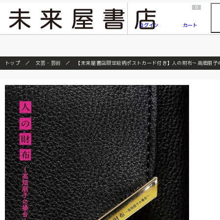
2026/7/23
『ONE PIECE magazine 021 ONE PIECEカード付き同梱版』発売延期のご案内
0
ログイン
カート
トップ
文芸・芸術
【未来屋書店限定絵柄ポストカード付き】人の財布～高畑朋子