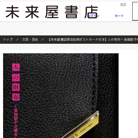
2026/7/23
『ONE PIECE magazine 021 ONE PIECEカード付き同梱版』発売延期のご案内
0
ログイン
カート
トップ
文芸・芸術
【未来屋書店限定絵柄ポストカード付き】人の財布～高畑朋子