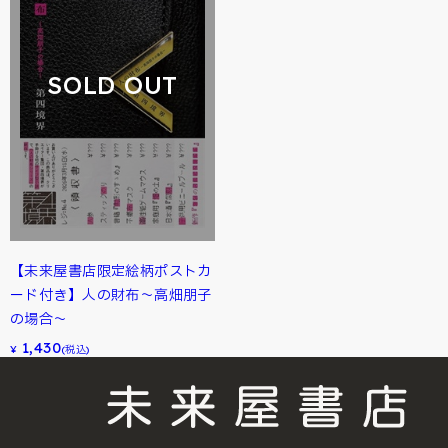
SOLD OUT
【未来屋書店限定絵柄ポストカ
ード付き】人の財布～高畑朋子
の場合～
1,430
¥
(税込)