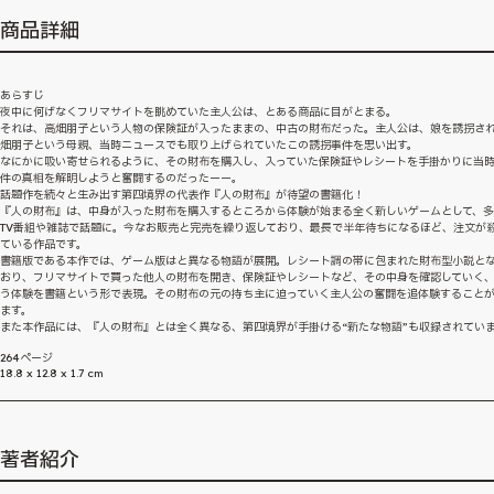
商品詳細
あらすじ
夜中に何げなくフリマサイトを眺めていた主人公は、とある商品に目がとまる。
それは、高畑朋子という人物の保険証が入ったままの、中古の財布だった。主人公は、娘を誘拐さ
畑朋子という母親、当時ニュースでも取り上げられていたこの誘拐事件を思い出す。
なにかに吸い寄せられるように、その財布を購入し、入っていた保険証やレシートを手掛かりに当
件の真相を解明しようと奮闘するのだったーー。
話題作を続々と生み出す第四境界の代表作『人の財布』が待望の書籍化！
『人の財布』は、中身が入った財布を購入するところから体験が始まる全く新しいゲームとして、
TV番組や雑誌で話題に。今なお販売と完売を繰り返しており、最長で半年待ちになるほど、注文が
ている作品です。
書籍版である本作では、ゲーム版はと異なる物語が展開。レシート調の帯に包まれた財布型小説と
おり、フリマサイトで買った他人の財布を開き、保険証やレシートなど、その中身を確認していく
う体験を書籍という形で表現。その財布の元の持ち主に迫っていく主人公の奮闘を追体験すること
ます。
また本作品には、『人の財布』とは全く異なる、第四境界が手掛ける“新たな物語”も収録されてい
264ページ
18.8 x 12.8 x 1.7 cm
著者紹介