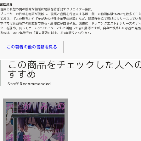
第四境界
現実と仮想の間の曖昧な領域に物語を紡ぎ出すクリエイター集団。
プレイヤーの日常を物語が侵蝕し、現実と虚構を行き来する唯一無二の物語体験"ARG"を数多く生
ており、『人の財布』や『かがみの特殊少年更生施設』など、話題作を立て続けにリリースしてい
本作では第四境界の総監督である・藤澤仁が自ら執筆。過去に「ドラゴンクエスト」シリーズのデ
ターを務め、長らくゲームクリエイターとして活躍してきた藤澤ですが、自身が執筆した小説が発売
るのは、2019年発売の『夏の呼吸』以来、約7年振りとなります。
この著者の他の書籍を見る
この商品をチェックした人へ
すすめ
Staff Recommended