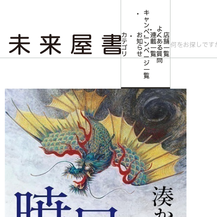
キ
ャ
ン
よ
ペ
カ
お
連
く
店
ー
テ
知
載
あ
舗
ン
ゴ
ら
一
る
一
ペ
リ
せ
覧
質
覧
ー
問
ジ
トップ
文芸・芸術
文芸書
【サイン本】暁星
一
覧