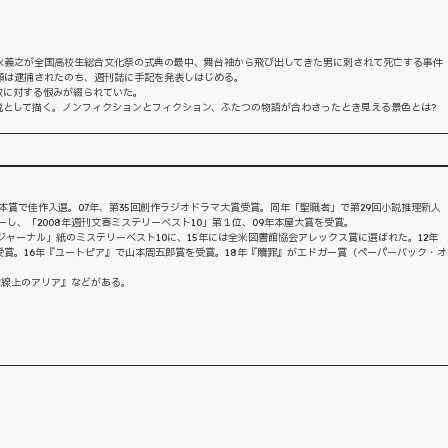
水義之が全国高校生総合文化祭の式典の最中、舞台袖から飛び出してきた男に刺されて死亡する事件
瀬は逮捕されたのち、週刊誌に手記を発表しはじめる。
教に対する恨みが綴られていた。
説として描く。ノンフィクションとフィクション、ふたつの物語が合わさったとき見える景色とは?
新人脚本賞で佳作入選。07年、第35回創作ラジオドラマ大賞受賞。同年「聖職者」で第29回小説推理新人
し、「2008年週刊文春ミステリーベスト10」第１位、09年本屋大賞を受賞。
ジャーナル」紙のミステリーベスト10に、15年には全米図書館協会アレックス賞に選ばれた。12年
賞。16年『ユートピア』で山本周五郎賞を受賞。18年『贖罪』がエドガー賞（ペーパーバック・オ
C線上のアリア』などがある。