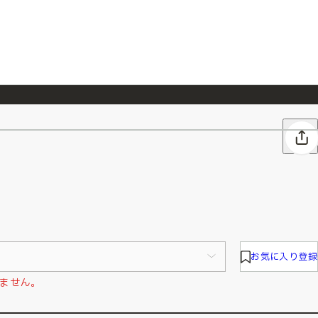
026/7/23
『ONE PIECE magazine 021 ONE PIECEカード付き同梱版』発売延期のご案内
お気に入り登録
ません。