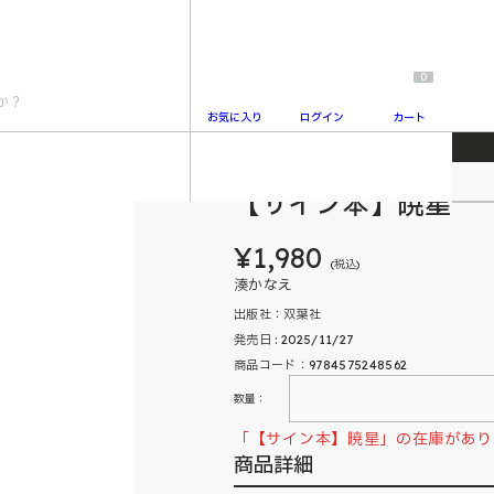
0
お気に入り
ログイン
カート
【サイン本】暁星
2
¥1,980
(税込)
湊かなえ
出版社：双葉社
発売日 : 2025/11/27
商品コード：9784575248562
数量：
「【サイン本】暁星」の在庫があり
商品詳細