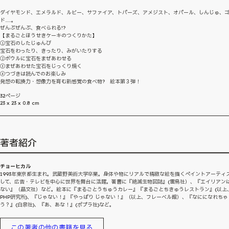
ダイヤモンド、エメラルド、ルビー、サファイア、トパーズ、アメジスト、オパール、しんじゅ、
ド……。
ぜんぶぜんぶ、食べられる!?
【まるごとほうせきケーキのつくりかた】
①宝石のしたじゅんび
宝石をわったり、きったり、みがいたりする
②ボウルに宝石をまぜあわせる
③まぜあわせた宝石をじっくり焼く
④つづきは読んでのお楽しみ
発想の転換力・想像力を育む新感覚の食べ物? 絵本第３弾！
32ページ
23 x 23 x 0.8 cm
著者紹介
チョーヒカル
1993年東京都生まれ。武蔵野美術大学卒業。身体や物にリアルで精緻な絵を描くペイントアーティ
して、広告・テレビを中心に世界を舞台に活躍。著書に『絶滅生物図誌』(雷鳥社）、『エイリアン
ない』（晶文社）など。絵本に『まるごとうちゅうカレー』『まるごとちきゅうレストラン』(以上
PHP研究所)、『じゃない！』『やっぱり じゃない！』（以上、フレーベル館）、『なにになれちゃ
う？』(白泉社)、『あ、あな！』(ポプラ社)など。
この著者の他の書籍を見る