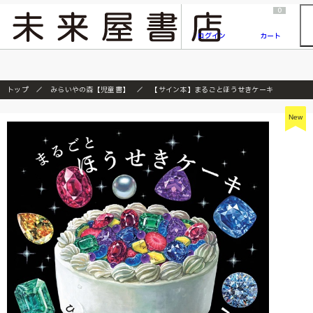
2026/7/23
『ONE PIECE magazine 021 ONE PIECEカード付き同梱版』発売延期のご案内
0
ログイン
カート
トップ
みらいやの森【児童書】
【サイン本】まるごとほうせきケーキ
New