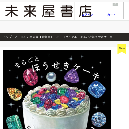
2026/7/23
『ONE PIECE magazine 021 ONE PIECEカード付き同梱版』発売延期のご案内
0
ログイン
カート
トップ
みらいやの森【児童書】
【サイン本】まるごとほうせきケーキ
New