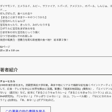
ダイヤモンド、エメラルド、ルビー、サファイア、トパーズ、アメジスト、オパール、しんじゅ、
ド……。
ぜんぶぜんぶ、食べられる!?
【まるごとほうせきケーキのつくりかた】
①宝石のしたじゅんび
宝石をわったり、きったり、みがいたりする
②ボウルに宝石をまぜあわせる
③まぜあわせた宝石をじっくり焼く
④つづきは読んでのお楽しみ
発想の転換力・想像力を育む新感覚の食べ物? 絵本第３弾！
32ページ
23 x 23 x 0.8 cm
著者紹介
チョーヒカル
1993年東京都生まれ。武蔵野美術大学卒業。身体や物にリアルで精緻な絵を描くペイントアーティ
して、広告・テレビを中心に世界を舞台に活躍。著書に『絶滅生物図誌』(雷鳥社）、『エイリアン
ない』（晶文社）など。絵本に『まるごとうちゅうカレー』『まるごとちきゅうレストラン』(以上
PHP研究所)、『じゃない！』『やっぱり じゃない！』（以上、フレーベル館）、『なにになれちゃ
う？』(白泉社)、『あ、あな！』(ポプラ社)など。
この著者の他の書籍を見る