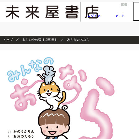
2026/7/23
『ONE PIECE magazine 021 ONE PIECEカード付き同梱版』発売延期のご案内
0
ログイン
カート
トップ
みらいやの森【児童書】
みんなのおなら