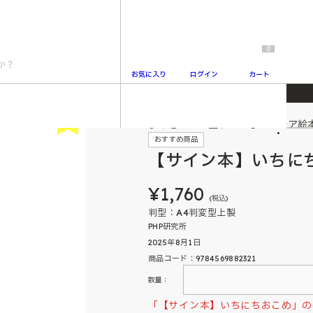
0
お気に入り
ログイン
カート
New
よみきかせで盛り上がるユーモア絵
2
おすすめ商品
【サイン本】いちに
¥1,760
(税込)
判型：A4判変型上製
PHP研究所
2025年8月1日
商品コード：9784569882321
数量：
「【サイン本】いちにちおこめ」の