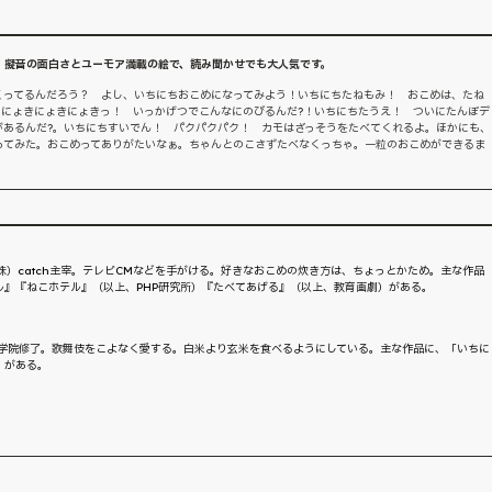
 擬音の面白さとユーモア満載の絵で、読み聞かせでも大人気です。
くってるんだろう？ よし、いちにちおこめになってみよう！いちにちたねもみ！ おこめは、たね
。にょきにょきにょきっ！ いっかげつでこんなにのびるんだ?！いちにちたうえ！ ついにたんぼデ
があるんだ?。いちにちすいでん！ パクパクパク！ カモはざっそうをたべてくれるよ。ほかにも、
ってみた。おこめってありがたいなぁ。ちゃんとのこさずたべなくっちゃ。一粒のおこめができるま
株）catch主宰。テレビCMなどを手がける。好きなおこめの炊き方は、ちょっとかため。主な作品
ル』『ねこホテル』（以上、PHP研究所）『たべてあげる』（以上、教育画劇）がある。
大学院修了。歌舞伎をこよなく愛する。白米より玄米を食べるようにしている。主な作品に、「いちに
）がある。