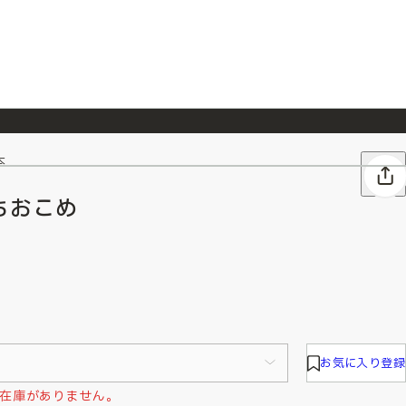
本
026/7/23
『ONE PIECE magazine 021 ONE PIECEカード付き同梱版』発売延期のご案内
ちおこめ
お気に入り登録
在庫がありません。