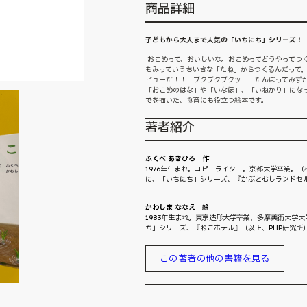
商品詳細
子どもから大人まで人気の「いちにち」シリーズ！
おこめって、おいしいな。おこめってどうやってつ
もみっていうちいさな「たね」からつくるんだって
ビューだ！！ ブクブクブクッ！ たんぼってみず
「おこめのはな」や「いなほ」、「いねかり」にな
でを描いた、食育にも役立つ絵本です。
著者紹介
ふくべ あきひろ 作
1976年生まれ。コピーライター。京都大学卒業。（
に、「いちにち」シリーズ、『かぶとむしランドセ
かわしま ななえ 絵
1983年生まれ。東京造形大学卒業、多摩美術大学
ち」シリーズ、『ねこホテル』（以上、PHP研究所
この著者の他の書籍を見る