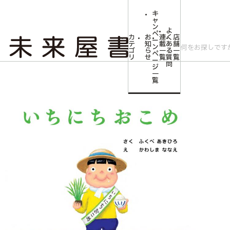
キ
ャ
ン
よ
ペ
カ
お
連
く
店
ー
テ
知
載
あ
舗
ン
ゴ
ら
一
る
一
ペ
リ
せ
覧
質
覧
ー
問
ジ
トップ
みらいやの森【児童書】
【サイン本】いちにちおこめ
一
覧