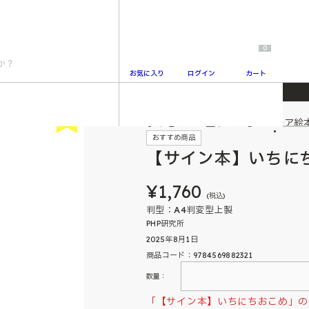
0
お気に入り
ログイン
カート
New
よみきかせで盛り上がるユーモア絵
2
おすすめ商品
【サイン本】いちに
¥1,760
(税込)
判型：A4判変型上製
PHP研究所
2025年8月1日
商品コード：9784569882321
数量：
「【サイン本】いちにちおこめ」の