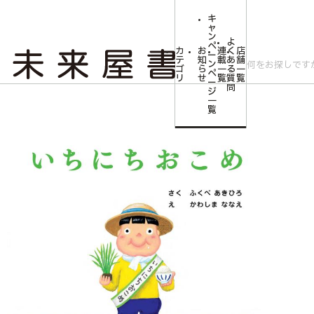
キ
ャ
ン
よ
ペ
カ
お
連
く
店
ー
テ
知
載
あ
舗
ン
ゴ
ら
一
る
一
ペ
リ
せ
覧
質
覧
ー
問
ジ
トップ
みらいやの森【児童書】
【サイン本】いちにちおこめ
一
覧