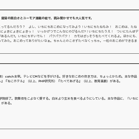
 擬音の面白さとユーモア満載の絵で、読み聞かせでも大人気です。
くってるんだろう？ よし、いちにちおこめになってみよう！いちにちたねもみ！ おこめは、たね
。にょきにょきにょきっ！ いっかげつでこんなにのびるんだ?！いちにちたうえ！ ついにたんぼデ
があるんだ?。いちにちすいでん！ パクパクパク！ カモはざっそうをたべてくれるよ。ほかにも、
ってみた。おこめってありがたいなぁ。ちゃんとのこさずたべなくっちゃ。一粒のおこめができるま
株）catch主宰。テレビCMなどを手がける。好きなおこめの炊き方は、ちょっとかため。主な作品
ル』『ねこホテル』（以上、PHP研究所）『たべてあげる』（以上、教育画劇）がある。
大学院修了。歌舞伎をこよなく愛する。白米より玄米を食べるようにしている。主な作品に、「いちに
）がある。