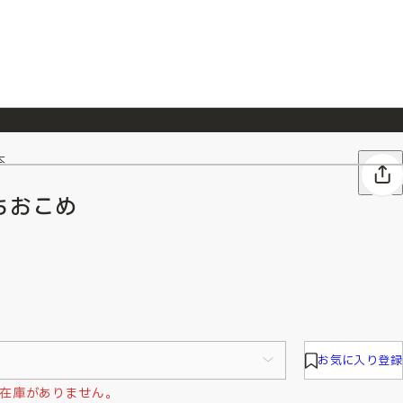
本
026/7/23
『ONE PIECE magazine 021 ONE PIECEカード付き同梱版』発売延期のご案内
ちおこめ
お気に入り登録
在庫がありません。