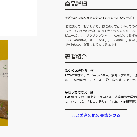
商品詳細
子どもから大人まで人気の「いちにち」シリーズ！
おこめって、おいしいな。おこめってどうやってつ
もみっていうちいさな「たね」からつくるんだって
ビューだ！！ ブクブクブクッ！ たんぼってみず
「おこめのはな」や「いなほ」、「いねかり」にな
でを描いた、食育にも役立つ絵本です。
著者紹介
ふくべ あきひろ 作
1976年生まれ。コピーライター。京都大学卒業。（
に、「いちにち」シリーズ、『かぶとむしランドセ
かわしま ななえ 絵
1983年生まれ。東京造形大学卒業、多摩美術大学
ち」シリーズ、『ねこホテル』（以上、PHP研究所
この著者の他の書籍を見る