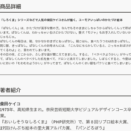
商品詳細
「しろくま」シリーズなどで人気の柴田ケイコさんが描く、ユーモアいっぱいのかたづけ絵本
「ぱなしくん」は、かたづけが苦手な男の子。なんでもそのままにしちゃうからぱなしくんって呼
います。ぱなしくんは、わかっちゃいるけどかたづけない。愛犬「モジャ」もお手入れしていない
じゃもじゃ。
ぱなしくんの毎日は、朝、なかなかおきずにねっぱなし。朝ごはん、食べたうつわはおきっぱなし
同じ服、きっぱなし。ぱなしくんのお母さんには、「こんなにちらかしていると、ごっちゃおばけ
てくるわよ」と、言われてしまいます。
その日の夜、どこからか、ふしぎな音が聞こえてきました。すると、「ベタベタようかい」がやっ
て、ぱなしくんのベタベタした机を食べて、ドロンと消えてしまいました。しばらくすると、今度
いにおいの「むわむわようかい」がやってきて、ぱなしくんのくさい服をパクリと食べてしまいま
著者紹介
柴田ケイコ
1973年、高知県生まれ。奈良芸術短期大学ビジュアルデザインコース
業。
『おいしそうなしろくま』（PHP研究所）で、第８回リブロ絵本大賞
27回けんぶち絵本の里大賞アルパカ賞、『パンどろぼう』