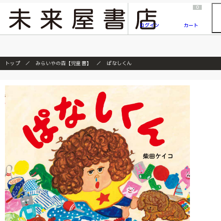
2026/7/23
『ONE PIECE magazine 021 ONE PIECEカード付き同梱版』発売延期のご案内
0
ログイン
カート
トップ
みらいやの森【児童書】
ぱなしくん