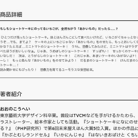
商品詳細
もしもショートケーキにのってるいちごが、全然ちがう「あかいもの」だったら……？
ひとつだけ残ったショートケーキ。妹とはんぶんこにして食べたいけれど、いちごがぐちゃっとな
うぞ……でも、まてよ？ ケーキの上にいちごじゃない「あかいもの」をのせたら、もっとおいしく
かな？たとえば……ミニトマトのショートケーキ！ う?ん、想像してみたけど、ミニトマトはサラダ
べたほうがおいしいなぁ。じゃあ、うめぼしのショートケーキ！ すっぱ?い！ せっかくのケーキ
いなしだ！ 次は、とうがらしのショートケーキ！ これじゃあ、あまいケーキのいみがないよ?！
ーし！ もっと色んな「あかいもの」をのせてみよう！ だるまのショートケーキ！ けんだまの
トケーキ……！
読み聞かせにもぴったり！ 想像力を育てるユーモラスな妄想絵本。
著者紹介
おおのこうへい
東京藝術大学デザイン科卒業。普段はTVCMなどを手がけるかたわら、
ラストレーター、絵本作家としても活動。『ショートケーキになにのせ
る？』（PHP研究所）で第6回未来屋えほん大賞5位入賞。ほかの作品
『かぶとむしランドセル』『いかにんじゃ』『はないきおばけと くち