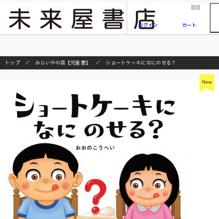
2026/7/23
『ONE PIECE magazine 021 ONE PIECEカード付き同梱版』発売延期のご案内
0
ログイン
カート
トップ
みらいやの森【児童書】
ショートケーキになにのせる？
New