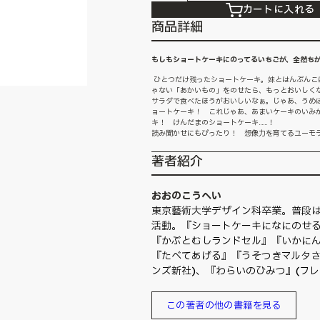
カートに入れる
商品詳細
もしもショートケーキにのってるいちごが、全然ち
ひとつだけ残ったショートケーキ。妹とはんぶんこ
ゃない「あかいもの」をのせたら、もっとおいしくな
サラダで食べたほうがおいしいなぁ。じゃあ、うめ
ョートケーキ！ これじゃあ、あまいケーキのいみ
キ！ けんだまのショートケーキ……！
読み聞かせにもぴったり！ 想像力を育てるユーモ
著者紹介
おおのこうへい
東京藝術大学デザイン科卒業。普段は
活動。『ショートケーキになにのせる
『かぶとむしランドセル』『いかにん
『たべてあげる』『うそつきマルタさん
ンズ新社)、『わらいのひみつ』(フ
この著者の他の書籍を見る