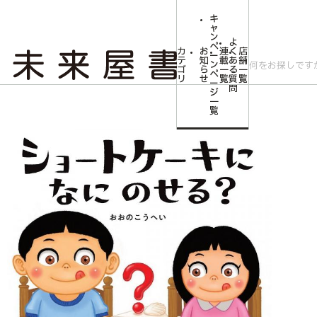
キ
ャ
ン
よ
ペ
カ
お
連
く
店
ー
テ
知
載
あ
舗
ン
ゴ
ら
一
る
一
ペ
リ
せ
覧
質
覧
ー
問
ジ
トップ
みらいやの森【児童書】
ショートケーキになにのせる？
一
覧