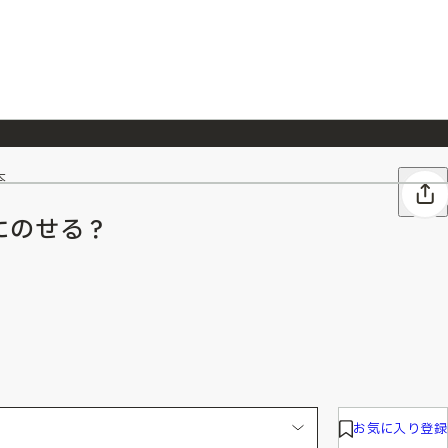
本
026/7/23
『ONE PIECE magazine 021 ONE PIECEカード付き同梱版』発売延期のご案内
にのせる？
お気に入り登録