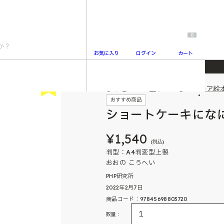
0
お気に入り
ログイン
カート
New
よみきかせで盛り上がるユーモア絵
2
おすすめ商品
ショートケーキにな
¥1,540
(税込)
判型：A4判変型上製
おおの こうへい
PHP研究所
2022年2月7日
商品コード：97845698803720
数量：