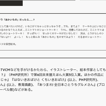
がう「あかいもの」だったら……？
にして食べたいけれど、いちごがぐちゃっとなっちゃうぞ……でも、まてよ？ ケーキの上にいちごじ
るのかな？たとえば……ミニトマトのショートケーキ！ う?ん、想像してみたけど、ミニトマトは
ぼしのショートケーキ！ すっぱ?い！ せっかくのケーキがだいなしだ！ 次は、とうがらしのシ
がないよ?！ よーし！ もっと色んな「あかいもの」をのせてみよう！ だるまのショートケー
ラスな妄想絵本。
TVCMなどを手がけるかたわら、イラストレーター、絵本作家としても
？』（PHP研究所）で第6回未来屋えほん大賞5位入賞。ほかの作品に
じゃ』『はないきおばけと くちいきおばけ』(以上、PHP研究所)、
』(以上、教育画劇)、『あつまれ! 全日本ごとうちグルメさん』(ブロ
レーベル館)などがある。