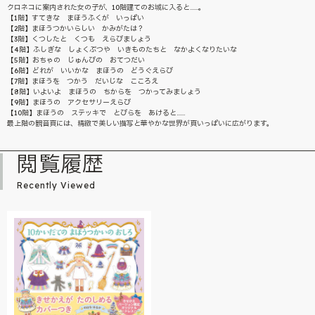
クロネコに案内された女の子が、10階建てのお城に入ると……。
【1階】すてきな まほうふくが いっぱい
【2階】まほうつかいらしい かみがたは？
【3階】くつしたと くつも えらびましょう
【4階】ふしぎな しょくぶつや いきものたちと なかよくなりたいな
【5階】おちゃの じゅんびの おてつだい
【6階】どれが いいかな まほうの どうぐえらび
【7階】まほうを つかう だいじな こころえ
【8階】いよいよ まほうの ちからを つかってみましょう
【9階】まほうの アクセサリーえらび
【10階】まほうの ステッキで とびらを あけると……
最上階の観音頁には、精緻で美しい描写と華やかな世界が頁いっぱいに広がります。
閲覧履歴
Recently Viewed