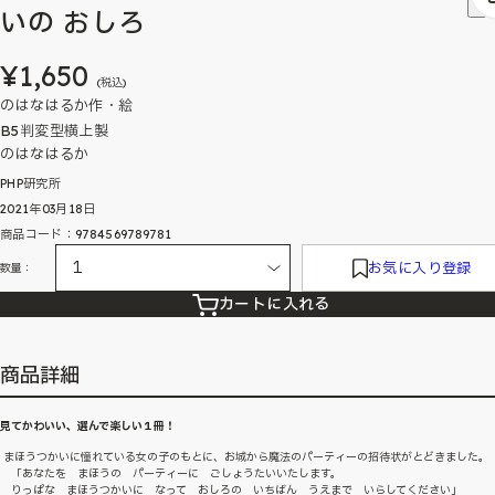
いの おしろ
¥1,650
(税込)
のはなはるか作・絵
B5判変型横上製
のはなはるか
PHP研究所
2021年03月18日
商品コード：9784569789781
お気に入り登録
数量：
カートに入れる
商品詳細
見てかわいい、選んで楽しい１冊！
まほうつかいに憧れている女の子のもとに、お城から魔法のパーティーの招待状がとどきました。
「あなたを まほうの パーティーに ごしょうたいいたします。
りっぱな まほうつかいに なって おしろの いちばん うえまで いらしてください」