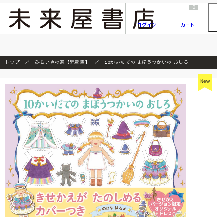
2026/7/23
『ONE PIECE magazine 021 ONE PIECEカード付き同梱版』発売延期のご案内
0
ログイン
カート
トップ
みらいやの森【児童書】
10かいだての まほうつかいの おしろ
New