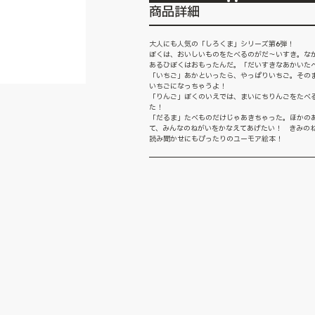
商品詳細
大人にも人気の「しろくま」シリーズ第6弾！
ぼくは、おいしいものをたべるのがだ～いすき。な
あるひぼくはおもったんだ。「だいすきなあかいた
「いちご」あかといったら、やっぱりいちご。その
いちごになっちゃうよ！
「りんご」ぼくのいえでは、まいにちりんごをたべ
た！
「だるま」たべものだけじゃあきちゃった。ほかの
て、みんなのねがいをかなえてあげたい！ きみの
読み聞かせにもぴったりのユーモア絵本！