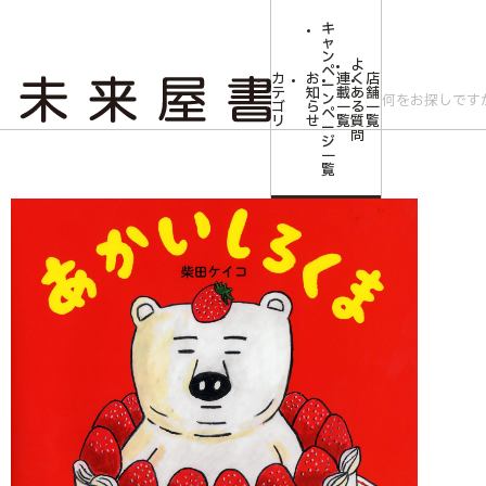
キ
ャ
ン
よ
ペ
カ
お
連
く
店
ー
テ
知
載
あ
舗
ン
ゴ
ら
一
る
一
ペ
リ
せ
覧
質
覧
ー
問
ジ
トップ
みらいやの森【児童書】
あかいしろくま
一
覧