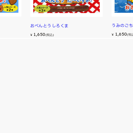
うみのご
おべんとうしろくま
1,650
1,650
¥
(税
¥
(税込)