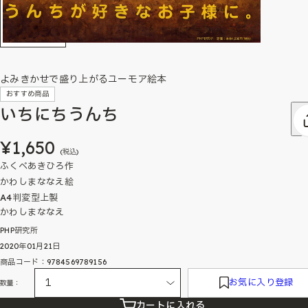
よみきかせで盛り上がるユーモア絵本
おすすめ商品
いちにちうんち
¥1,650
(税込)
ふくべあきひろ作
かわしまななえ絵
A4判変型上製
かわしまななえ
PHP研究所
2020年01月21日
商品コード：9784569789156
お気に入り登録
数量：
カートに入れる