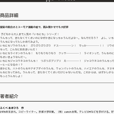
商品詳細
擬音の面白さとユーモア満載の絵で、読み聞かせでも大好評
子どもから大人まで人気の「いちにち」シリーズ！
うんちって、きたなくてくさいのになぜかきになっちゃうんだよな～。なんでだろう？ よし、いち
うんちになってたしかめてみよう。
いちにちゾウのうんち！ ぶりぶりぶりぶり ドス―――――ン！ でっか―――――！！ ゾウ
ちって、こんなにおおきいんだ！
いちにちライオンのうんち！ もりもりもりもり クッサ―――――！ ライオンって、うんちの
もさいきょうなんだ～。
いちにちジャコウネコのうんち！ つぶつぶブリブリ え―――――！ ジャコウネコのうんちっ
ーヒーになるの！？
ほかにも、ハトのうんちやアオブダイのうんち、ウォンバットのうんち、ハイエナのうんち、タヌ
んちになってみた。うんちって、きたなくてくさいだけじゃないんだな。これからは、はずかしがら
もっとうんちしよ！
著者紹介
ふくべ あきひろ 作
1976年生まれ。コピーライター。京都大学卒業。（株）catch主宰。テレビCMなどを手がける。