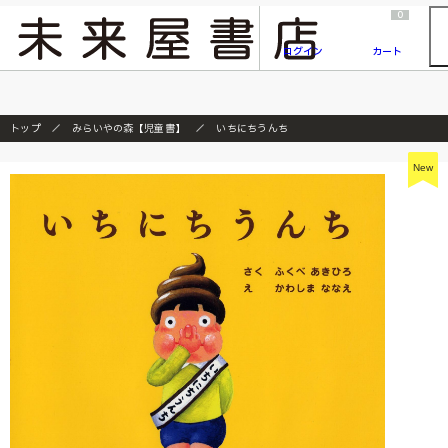
2026/7/23
『ONE PIECE magazine 021 ONE PIECEカード付き同梱版』発売延期のご案内
0
ログイン
カート
トップ
みらいやの森【児童書】
いちにちうんち
New