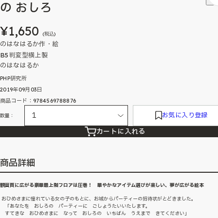
の おしろ
¥1,650
(税込)
のはなはるか作・絵
B5判変型横上製
のはなはるか
PHP研究所
2019年09月03日
商品コード：9784569788876
お気に入り登録
数量：
カートに入れる
商品詳細
観音頁に広がる豪華最上階フロアは圧巻！ 華やかなアイテム選びが楽しい、夢が広がる絵本
おひめさまに憧れている女の子のもとに、お城からパーティーの招待状がとどきました。
「あなたを おしろの パーティーに ごしょうたいいたします。
すてきな おひめさまに なって おしろの いちばん うえまで きてください」