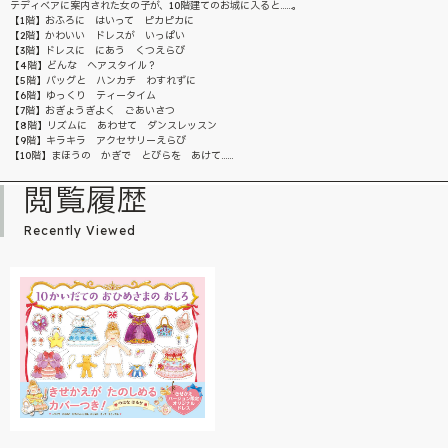
テディベアに案内された女の子が、10階建てのお城に入ると……。
【1階】おふろに はいって ピカピカに
【2階】かわいい ドレスが いっぱい
【3階】ドレスに にあう くつえらび
【4階】どんな ヘアスタイル？
【5階】バッグと ハンカチ わすれずに
【6階】ゆっくり ティータイム
【7階】おぎょうぎよく ごあいさつ
【8階】リズムに あわせて ダンスレッスン
【9階】キラキラ アクセサリーえらび
【10階】まほうの かぎで とびらを あけて……
閲覧履歴
Recently Viewed