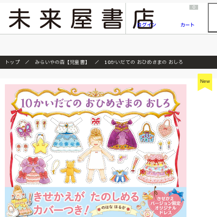
2026/7/23
『ONE PIECE magazine 021 ONE PIECEカード付き同梱版』発売延期のご案内
0
ログイン
カート
トップ
みらいやの森【児童書】
10かいだての おひめさまの おしろ
New