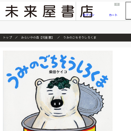
2026/7/23
『ONE PIECE magazine 021 ONE PIECEカード付き同梱版』発売延期のご案内
0
ログイン
カート
トップ
みらいやの森【児童書】
うみのごちそうしろくま