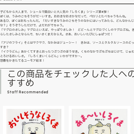
子どもから大人まで、シュールで面白いと大人気の「しろくま」シリーズ第4弾！
ぼくは、うみのごちそうがだ～いすき。おおきなおさかなだって、ペロリとたべちゃうもんね。
あるひ、ぼくはおもったんだ。「だいすきなうみのごちそうのなかにはいってみたら、どんなかん
な？」そうぞうしただけで、よだれがでちゃう。
「マグロのさしみ」マグロといえば、やっぱりさしみ！ どど～んとマグロづくしのマグロぶね。
らしたさしみとならんで、ちいさくまえならえ。さあ、おいしいたびにしゅぱつだ！
「アジのフライ」そとはサクサク、なかみはジューシー！ きみは、ソースとタルタルソースのど
すき？
「イクラどん」あかくてすきとおったつぶつぶのほうせき。くちのなかでぷちぷちはじけて、じゅ
とろけるおいしさ。「しろくまいくらどん」いかがですか～。
想像をかきたてるユーモア絵本！
この商品をチェックした人へ
すすめ
Staff Recommended