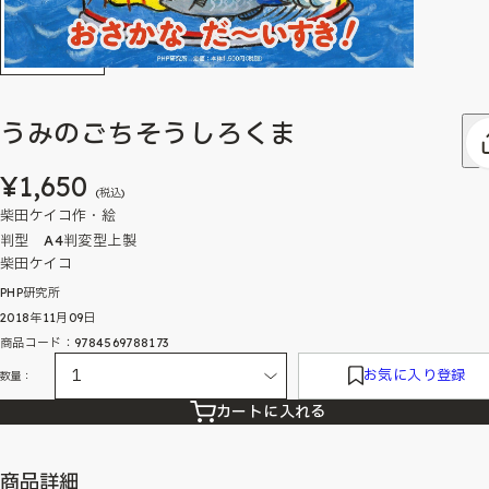
うみのごちそうしろくま
¥1,650
(税込)
柴田ケイコ作・絵
判型 A4判変型上製
柴田ケイコ
PHP研究所
2018年11月09日
商品コード：9784569788173
お気に入り登録
数量：
カートに入れる
商品詳細